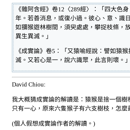
《雜阿含經》卷12〈289經〉：「四大色
年。若善消息，或復小過。彼心、意、識
如獼猴遊林樹間，須臾處處，攀捉枝條，
異生異滅。」
《成實論》卷5：「又猿喻經說：譬如猿猴
滅。又若心是一，說六識眾，此言則壞。
David Chiou:
我大概猜成實論的解讀是：猿猴是捨一個樹
只有一心，原來六隻猴子有六支樹枝，怎麼
(個人假想成實論作者的解讀。)