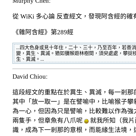
Murphy Chen:
從 WiKi 多心論 反查經文，發現阿含經的
《雜阿含經》第289經
...四大色身或見十年住，二十、三十，乃至百年，若
變，異生、異滅。猶如獼猴遊林樹間，須臾處處，攀捉
生、異滅。...
David Chiou:
這段經文的重點在於異生、異滅，每一剎那
其中「放一取一」是在譬喻中，比喻猴子攀
為一心，但因為只是譬喻，比較難以作為強
兩隻手，但章魚有八爪呢
就我所知（我片
識，成為下一剎那的意根，而能緣生法境，