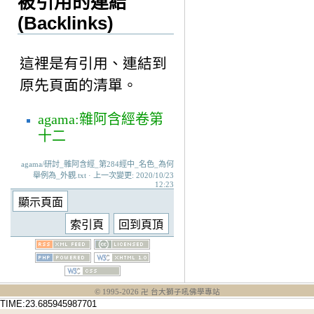
被引用的連結
(Backlinks)
這裡是有引用、連結到
原先頁面的清單。
agama:雜阿含經卷第
十二
agama/研討_雜阿含經_第284經中_名色_為何
舉例為_外觀.txt · 上一次變更: 2020/10/23
12:23
© 1995-
2026
卍 台大獅子吼佛學專站
TIME:23.685945987701