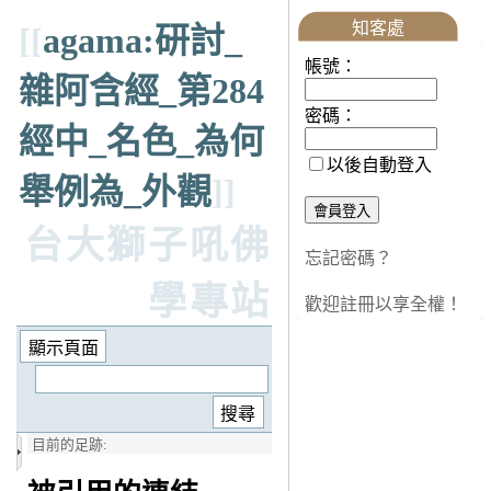
知客處
[[
agama:研討_
帳號：
雜阿含經_第284
密碼：
經中_名色_為何
以後自動登入
舉例為_外觀
]]
台大獅子吼佛
忘記密碼？
學專站
歡迎註冊以享全權！
目前的足跡: