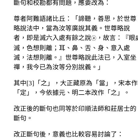
斷句和校勘都有問題，應要改為：
尊者阿難語諸比丘：「諦聽，善思，於世尊
略說法中，當為汝等廣說其義。世尊略說
者，即是滅六入處有餘之說
，故言：『眼
ⓐ
滅，色想則離；耳、鼻、舌、身、意入處
滅，法想則離。』世尊略說此法已，入室坐
禪，我今已為汝等分別說義。」
其中[3]「之」，大正藏原為「當」，宋本作
「定」，今依據元、明二本改作「之」。
改正後的斷句也同等於印順法師和莊居士的
斷句。
改正斷句後，意義也比較容易討論了：