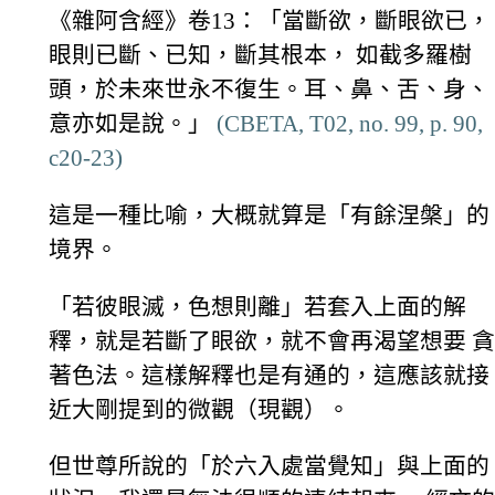
《雜阿含經》卷13：「當斷欲，斷眼欲已，
眼則已斷、已知，斷其根本， 如截多羅樹
頭，於未來世永不復生。耳、鼻、舌、身、
意亦如是說。」
(CBETA, T02, no. 99, p. 90,
c20-23)
這是一種比喻，大概就算是「有餘涅槃」的
境界。
「若彼眼滅，色想則離」若套入上面的解
釋，就是若斷了眼欲，就不會再渴望想要 貪
著色法。這樣解釋也是有通的，這應該就接
近大剛提到的微觀（現觀）。
但世尊所說的「於六入處當覺知」與上面的