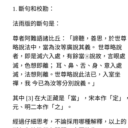
1. 斷句和校勘：
法雨版的斷句是：
尊者阿難語諸比丘：「諦聽，善思，於世尊
略說法中，當為汝等廣說其義。 世尊略說
者，即是滅六入處，有餘當
說故，言眼處
ⓐ
滅，色想即離； 耳、鼻、舌、身、意入處
滅，法想則離。世尊略說此法已，入室坐
禪，我 今已為汝等分別說義。」
其中 [3] 在大正藏是「當」，宋本作「定」
元、明二本作「之」。
經過仔細思考，不論採用哪種解釋，以上的