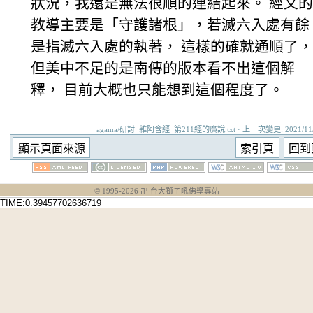
狀況，我還是無法很順的連結起來。 經文的
教導主要是「守護諸根」，若滅六入處有餘
是指滅六入處的執著， 這樣的確就通順了，
但美中不足的是南傳的版本看不出這個解
釋， 目前大概也只能想到這個程度了。
agama/研討_雜阿含經_第211經的廣說.txt · 上一次變更: 2021/11/2
© 1995-
2026
卍 台大獅子吼佛學專站
TIME:0.39457702636719