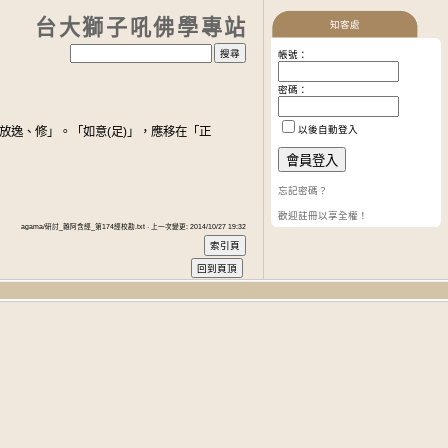
台大獅子吼佛學專站
知客處
帳號：
密碼：
以後自動登入
放逸、修」。「如意(足)」，應移在「正
忘記密碼？
歡迎註冊以享全權！
agama/研討_雜阿含經_第174經校勘.txt · 上一次變更: 2014/10/27 19:32