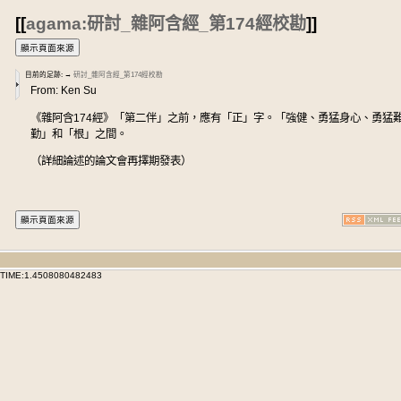
[[
agama:研討_雜阿含經_第174經校勘
]]
目前的足跡:
→
研討_雜阿含經_第174經校勘
From: Ken Su
《雜阿含174經》「第二伴」之前，應有「正」字。「強健、勇猛身心、勇猛
勤」和「根」之間。
（詳細論述的論文會再擇期發表）
TIME:1.4508080482483