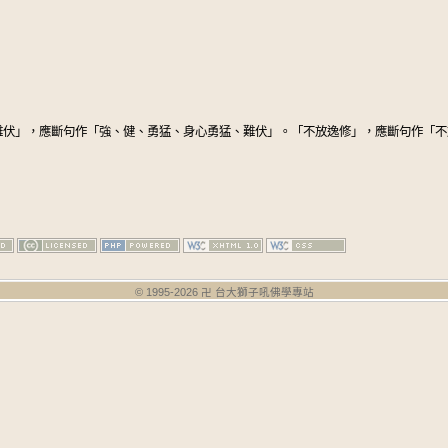
難伏」，應斷句作「強、健、勇猛、身心勇猛、難伏」。「不放逸修」，應斷句作「不
© 1995-
2026
卍 台大獅子吼佛學專站