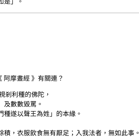
如是」。
 阿摩晝經 》有關連？
時輕視剎利種的佛陀，
」及數數毀罵。
門種遂以聲王為姓」的本緣。
餘積，衣服飲食無有厭足；入我法者，無如此事