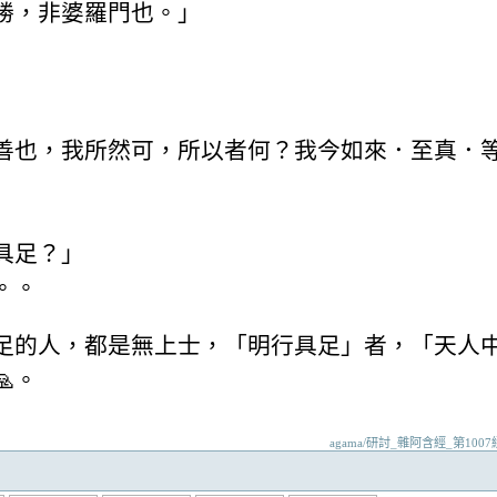
勝，非婆羅門也。」
善也，我所然可，所以者何？我今如來．至真．
行具足？」
。。
足的人，都是無上士，「明行具足」者，「天人
。
agama/研討_雜阿含經_第1007經的