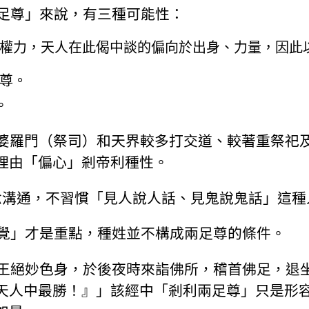
兩足尊」來說，有三種可能性：
權力，天人在此偈中談的偏向於出身、力量，因此
尊。
。
中婆羅門（祭司）和天界較多打交道、較著重祭祀
理由「偏心」剎帝利種性。
念溝通，不習慣「見人說人話、見鬼說鬼話」這種
正覺」才是重點，種姓並不構成兩足尊的條件。
天王絕妙色身，於後夜時來詣佛所，稽首佛足，退
天人中最勝！』」該經中「剎利兩足尊」只是形