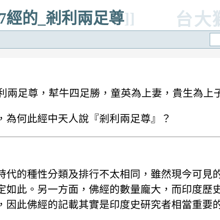
007經的_剎利兩足尊
]]
台大
剎利兩足尊，犎牛四足勝，童英為上妻，貴生為上
，為何此經中天人說『剎利兩足尊』？
時代的種性分類及排行不太相同，雖然現今可見
定如此。另一方面，佛經的數量龐大，而印度歷
，因此佛經的記載其實是印度史研究者相當重要