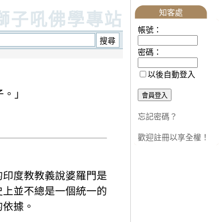
知客處
獅子吼佛學專站
帳號：
密碼：
以後自動登入
子。」
忘記密碼？
歡迎註冊以享全權！
的印度教教義說婆羅門是
史上並不總是一個統一的
的依據。