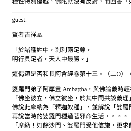
種性特別優越，佛陀就沒有反對，而回答「
guest:
賢者吉祥🙏
「於諸種姓中，剎利兩足尊，
明行具足者，天人中最勝。」
這偈頌是否和長阿含經卷第十三。（二O）《
婆羅門弟子阿摩晝 Ambaṭṭha，與佛論義
「佛坐彼立，佛立彼坐，於其中間共談義理
佛說此摩納為「釋迦奴種」，並解說「婆羅
再說當時的婆羅門種過著邪命生活，。。。
「摩納！如餘沙門、婆羅門受他信施，更求