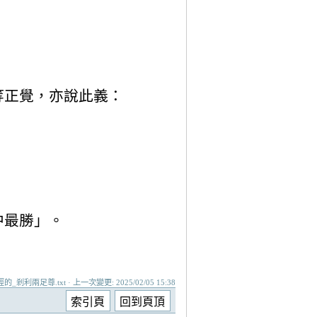
等正覺，亦說此義：
中最勝」。
_剎利兩足尊.txt · 上一次變更: 2025/02/05 15:38