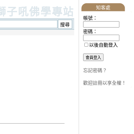
知客處
獅子吼佛學專站
帳號：
密碼：
以後自動登入
忘記密碼？
歡迎註冊以享全權！