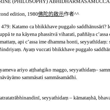
RINE (PHILOSOPHY) ABHIDHARMASAMUCCA
cond edition, 1980
佛陀的啟示
作者^^
 p. 479: Katamo ca bhikkhave puggalo saddhānusārī?
ppā te na kāyena phassitvā viharati, paññāya c’assa 
amattaṃ, api c’assa ime dhamma honti, seyyathīdaṃ:
ññindriyaṃ. Ayaṃ vuccati bhikkhave puggalo saddhān
yameva ariyo aṭṭhaṅgiko maggo, seyyathidaṃ– sam
āvāyāmo sammāsati sammāsamādhi.
tratatrābhinandinī, seyyathidaṃ – kāmataṇhā, bhava