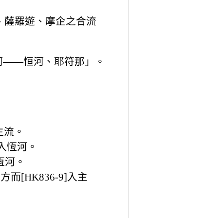
提、薩羅遊、摩企之合流
河——恒河、耶符那」。
入主流。
]入恆河。
入恆河。
而[HK836-9]入主