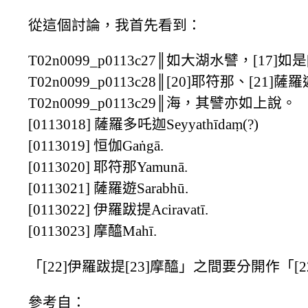
從這個討論，我首先看到：
T02n0099_p0113c27║如大湖水譬，[17]
T02n0099_p0113c28║[20]耶符那、[21
T02n0099_p0113c29║海，其譬亦如上說。
[0113018] 薩羅多吒迦Seyyathīdaṃ(?)
[0113019] 恒伽Gaṅgā.
[0113020] 耶符那Yamunā.
[0113021] 薩羅遊Sarabhū.
[0113022] 伊羅跋提Aciravatī.
[0113023] 摩醯Mahī.
「[22]伊羅跋提[23]摩醯」之間要分開作「[2
參考自：