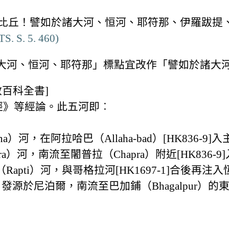
：「諸比丘！譬如於諸大河、恒河、耶符那、伊羅跋
TS. S. 5. 460)
大河、恒河、耶符那」標點宜改作「譬如於諸大
百科全書]
經》等經論。此五河即︰
a）河，在阿拉哈巴（Allaha-bad）[HK836-9]
ra）河，南流至闍普拉（Chapra）附近[HK836-9
（Rapti）河，與哥格拉河[HK1697-1]合後再注
，發源於尼泊爾，南流至巴加鋪（Bhagalpur）的東方