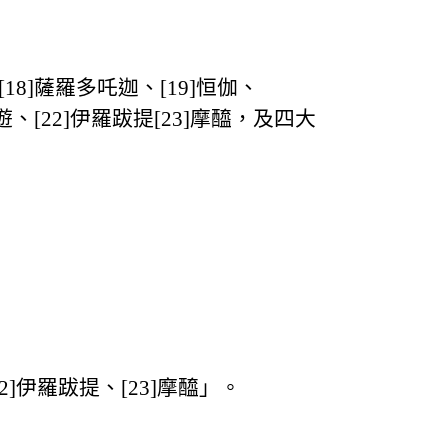
如是[18]薩羅多吒迦、[19]恒伽、
]薩羅遊、[22]伊羅跋提[23]摩醯，及四大
2]伊羅跋提、[23]摩醯」。