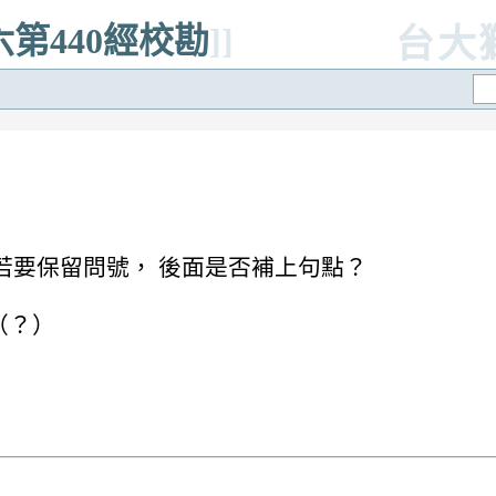
六第440經校勘
]]
台大
處理，若要保留問號， 後面是否補上句點？
ṃ（？）