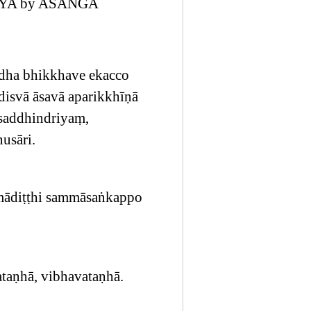
YA by ASAṄGA
 Idha bhikkhave ekacco
disvā āsavā aparikkhīṇā
 saddhindriyaṃ,
usāri.
mādiṭṭhi sammāsaṅkappo
taṇhā, vibhavataṇhā.