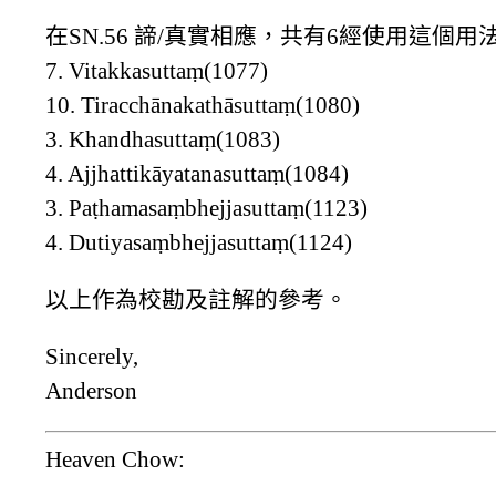
在SN.56 諦/真實相應，共有6經使用這
7. Vitakkasuttaṃ(1077)
10. Tiracchānakathāsuttaṃ(1080)
3. Khandhasuttaṃ(1083)
4. Ajjhattikāyatanasuttaṃ(1084)
3. Paṭhamasaṃbhejjasuttaṃ(1123)
4. Dutiyasaṃbhejjasuttaṃ(1124)
以上作為校勘及註解的參考。
Sincerely,
Anderson
Heaven Chow: