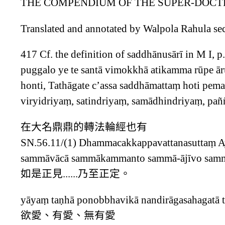
THE COMPENDIUM OF THE SUPER-DOCT
Translated and annotated by Walpola Rahula se
417 Cf. the definition of saddhānusārī in M I,
puggalo ye te santā vimokkhā atikamma rūpe āru
honti, Tathāgate c’assa saddhāmattaṃ hoti pem
viryidriyaṃ, satindriyaṃ, samādhindriyaṃ, pa
在大名鼎鼎的轉法輪經也有
SN.56.11/(1) Dhammacakkappavattanasuttaṃ A
sammāvācā sammākammanto sammā-ājīvo samm
如是正見......乃至正定。
yāyaṃ taṇhā ponobbhavikā nandirāgasahagatā ta
欲愛、有愛、無有愛