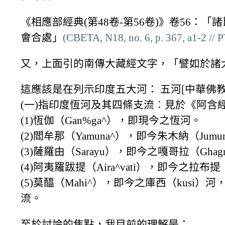
《相應部經典(第48卷-第56卷)》卷56
會合處」
(CBETA, N18, no. 6, p. 367, a1-2 // P
又，上面引的南傳大藏經文字，「譬如於諸
這應該是在列示印度五大河： 五河[中華佛教
(一)指印度恆河及其四條支流︰見於《阿含
(1)恆伽（Gan%ga^），即現今之恆河。
(2)閻牟那（Yamuna^），即今朱木納（Jumun
(3)薩羅由（Sarayu），即今之嘎哥拉（Ghag
(4)阿夷羅跋提（Aira^vati），即今之拉布提
(5)莫醯（Mahi^），即今之庫西（kusi）河
流。
至於討論的焦點，我目前的理解是：