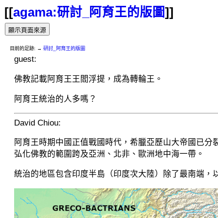
[[
agama:研討_阿育王的版圖
]]
目前的足跡:
→
研討_阿育王的版圖
guest:
佛教記載阿育王王閻浮提，成為轉輪王。
阿育王統治的人多嗎？
David Chiou:
阿育王時期中國正值戰國時代，希臘亞歷山大帝國已分
弘化佛教的範圍跨及亞洲、北非、歐洲地中海一帶。
統治的地區包含印度半島（印度次大陸）除了最南端，