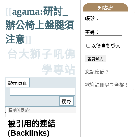
知客處
[[
agama:研討_
帳號：
辦公椅上盤腿須
密碼：
注意
]]
以後自動登入
台大獅子吼佛
學專站
忘記密碼？
歡迎註冊以享全權！
目前的足跡:
被引用的連結
(Backlinks)