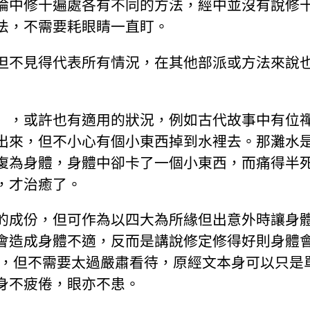
論中修十遍處各有不同的方法，經中並沒有說修
法，不需要耗眼睛一直盯。
但不見得代表所有情況，在其他部派或方法來說
」，或許也有適用的狀況，例如古代故事中有位
出來，但不小心有個小東西掉到水裡去。那灘水
復為身體，身體中卻卡了一個小東西，而痛得半
，才治癒了。
的成份，但可作為以四大為所緣但出意外時讓身
會造成身體不適，反而是講說修定修得好則身體
況，但不需要太過嚴肅看待，原經文本身可以只是
身不疲倦，眼亦不患。