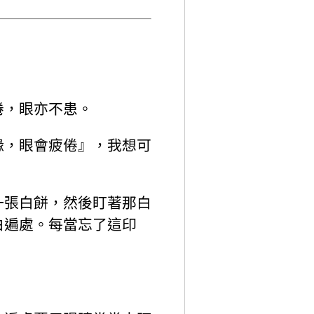
倦，眼亦不患。
緣，眼會疲倦』，我想可
一張白餅，然後盯著那白
白遍處。每當忘了這印