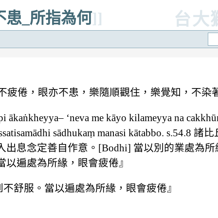
亦不患_所指為何
]]
台大
，身不疲倦，眼亦不患，樂隨順觀住，樂覺知，不染
 ākaṅkheyya– ‘neva me kāyo kilameyya na cakkhūn
nāpānassatisamādhi sādhukaṃ manasi kātabbo.
息念定善自作意。[Bodhi] 當以別的業處為
當以遍處為所緣，眼會疲倦』
覺到不舒服。當以遍處為所緣，眼會疲倦』