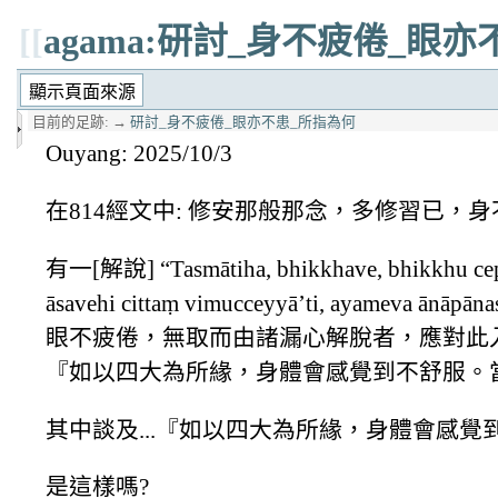
[[
agama:研討_身不疲倦_眼
目前的足跡:
→
研討_身不疲倦_眼亦不患_所指為何
Ouyang: 2025/10/3
在814經文中: 修安那般那念，多修習已
有一[解說] “Tasmātiha, bhikkhave, bhikkhu cepi
āsavehi cittaṃ vimucceyyā’ti, ayameva ā
眼不疲倦，無取而由諸漏心解脫者，應對此入出
『如以四大為所緣，身體會感覺到不舒服。
其中談及...『如以四大為所緣，身體會感
是這樣嗎?