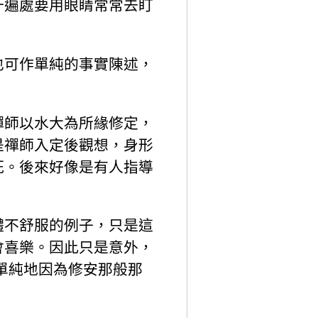
十遍處要用眼睛常常去盯
也可作單純的事實陳述，
禪師以水大為所緣修定，
是禪師入定後觀想，身形
死。後來好像是有人指導
體不舒服的例子，只是這
會喜樂。因此只是意外，
單純地因為修安那般那