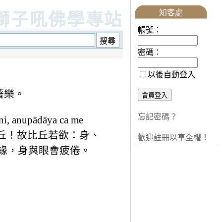
知客處
獅子吼佛學專站
帳號：
密碼：
以後自動登入
著樂。
忘記密碼？
i, anupādāya ca me
 s.54.8 諸比丘！故比丘若欲：身、
歡迎註冊以享全權！
所緣，身與眼會疲倦。