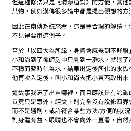
但這種修法只是《清淨道論》的方便，其他
某物，例如漢傳很多論中都是提出觀想的方
因此在南傳系統來看，這是種合理的解讀，
不見得要用這例子。
至於「以四大為所緣，身體會感覺到不舒服
小和尚到了禪師房中只見到一灘水，就退了
不穩而暫時化為水，結果出定後所化的水恢
他再次入定後，叫小和尚去把小東西取出來
這故事我忘了出自哪裡，而且應該是有誇飾
畢竟只是意外，經文上則完全沒有說修四界
而不是通則，或許符合某些方法/方便的狀
對身體有益、眼睛也不會向外一直看，自然