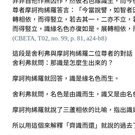
非非自他作無因作，然彼名色緣識生，而今
尊者摩訶拘絺羅答言：「今當說譬，如智者
轉相依，而得竪立，若去其一，二亦不立，
而得竪立，識緣名色亦復如是。展轉相依，
(CBETA, T02, no. 99, p. 81, a24-b8)
這段是舍利弗與摩訶拘絺羅二位尊者的對話
舍利弗就問：那識是怎麼生出來的？
摩訶拘絺羅就回答，識是緣名色而生。
舍利弗就問，名色是由識而生，識又是由名
摩訶拘絺羅就說了三蘆相依的比喻，指出識
所以用這個來解釋「齊識而還」就說的過去