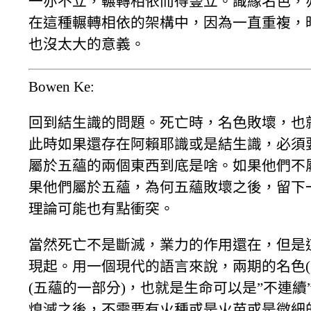
一亦不立，輾轉相依而得豎立。識緣名色，
在這種輾轉相依的架構中，因為一直重複，
也沒太大的意義。
Bowen Ke:
回到結生識的問題。死亡時，名色敗壞，也
此時如果還存在阿賴耶識或是結生識，必須
屬於五蘊的兩個東西到底是啥。如果他們不
果他們屬於五蘊，為何五蘊敗壞之後，留下一
理論可能也有點衝突。
當然死亡不是斷滅，業力的作用還在，但是
現起。用一個現代的語言來說，兩期的名色(
(五蘊的一部分)，也就是生命可以是”不連
熄滅之後，不需要有火種或是火苗或是微細