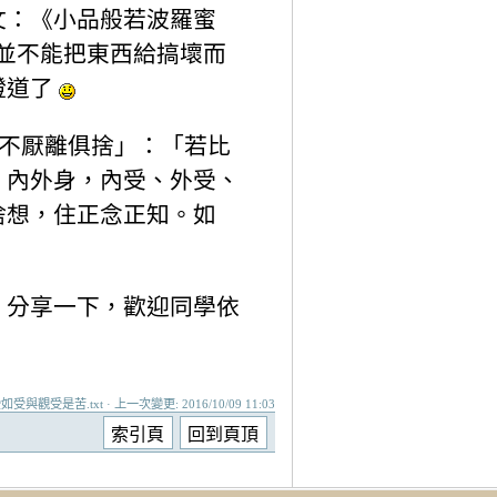
文：《小品般若波羅蜜
並不能把東西給搞壞而
證道了
離不厭離俱捨」：「若比
、內外身，內受、外受、
捨想，住正念正知。如
，分享一下，歡迎同學依
如受與觀受是苦.txt · 上一次變更: 2016/10/09 11:03