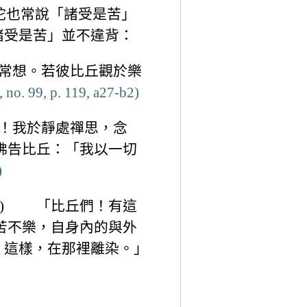
陀也常說「諸受是苦」
諸受是苦」並不違背：
無常想。若彼比丘觀於樂
no. 99, p. 119, a27-b2)
尊！我於靜處禪思，念
佛告比丘：「我以一切
)
江譯) 「比丘們！有這
苦不樂，自身內的與外
，這樣，在那裡離染。」