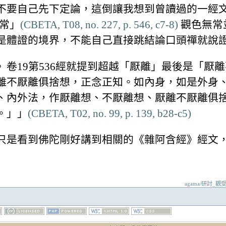
不要自己先下定論，這倒讓我想到曾讀過的一經
無常」
(CBETA, T08, no. 227, p. 546, c7-8)
觀色無常
是體證的境界，不能自己直接跳結論口頭禪就說
卷19第536經就提到超越「厭離」最後是「厭
離不厭離俱捨想，正念正知。如內身，如是外身
、內外法，作厭離想、不厭離想、厭離不厭離俱
。」」
(CBETA, T02, no. 99, p. 139, b28-c5)
只是看到佛陀剛好講到相關的《雜阿含經》經文
agama/研討_觀受