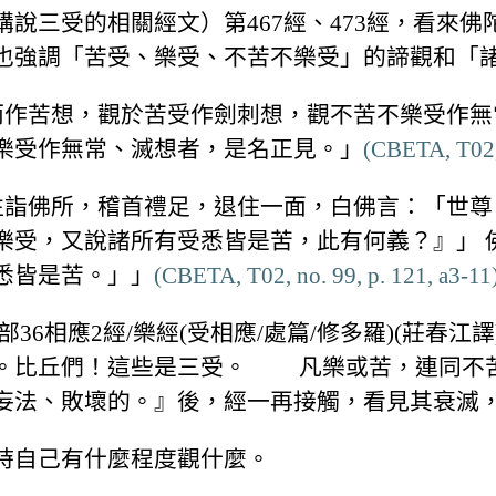
說三受的相關經文）第467經、473經，看來佛
也強調「苦受、樂受、不苦不樂受」的諦觀和「
受而作苦想，觀於苦受作劍刺想，觀不苦不樂受作
樂受作無常、滅想者，是名正見。」
(CBETA, T02, 
，往詣佛所，稽首禮足，退住一面，白佛言：「世
樂受，又說諸所有受悉皆是苦，此有何義？』」 
悉皆是苦。」」
(CBETA, T02, no. 99, p. 121, a3-11
36相應2經/樂經(受相應/處篇/修多羅)(莊春
受。比丘們！這些是三受。 凡樂或苦，連同不
妄法、敗壞的。』後，經一再接觸，看見其衰滅
時自己有什麼程度觀什麼。