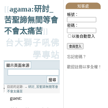
知客處
[[
agama:研討_
帳號：
苦聖諦無間等會
密碼：
不會太痛苦
]]
以後自動登入
台大獅子吼佛
學專站
忘記密碼？
歡迎註冊以享全權！
目前的足跡:
→
研討_苦聖諦無間等會
不會太痛苦
guest: