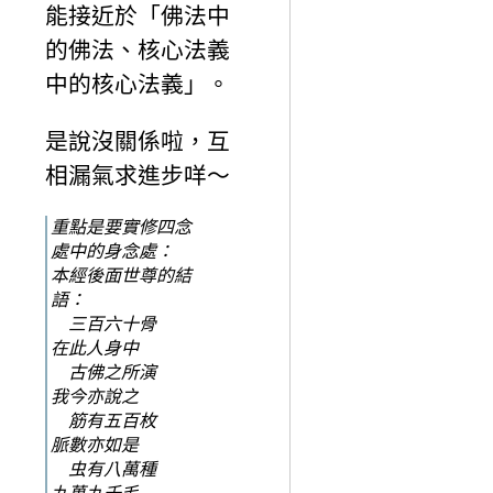
能接近於「佛法中
的佛法、核心法義
中的核心法義」。
是說沒關係啦，互
相漏氣求進步咩～
重點是要實修四念
處中的身念處：
本經後面世尊的結
語：
三百六十骨
在此人身中
古佛之所演
我今亦說之
筋有五百枚
脈數亦如是
虫有八萬種