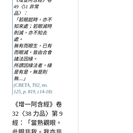
《增壹阿含經》卷
49〈51 非常
品〉：
「若眼起時，亦不
知來處；若眼滅時
則滅，亦不知去
處。
無有而眼生，已有
而眼滅，皆由合會
諸法因緣。
所謂因緣法者，緣
是有是，無是則
無....」
(CBETA, T02, no.
125, p. 819, c14-18)
《增一阿含經》卷
32〈38 力品〉第 9
經：「當熟觀眼。
此眼非我。我亦非