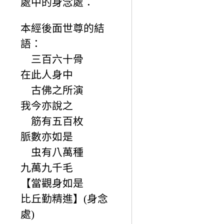
處中的身念處：
本經後面世尊的結
語：
三百六十骨
在此人身中
古佛之所演
我今亦說之
筋有五百枚
脈數亦如是
虫有八萬種
九萬九千毛
【當觀身如是
比丘勤精進】(身念
處)