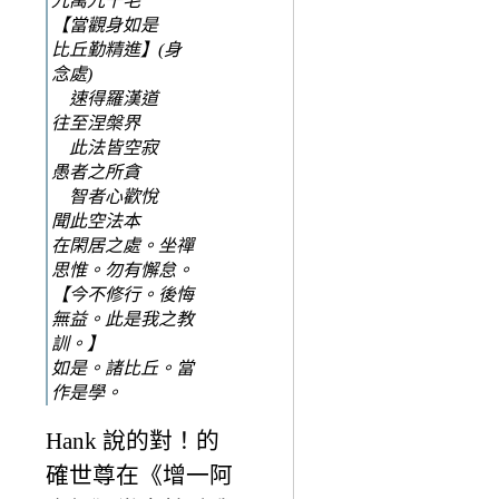
九萬九千毛
【當觀身如是
比丘勤精進】(身
念處)
速得羅漢道
往至涅槃界
此法皆空寂
愚者之所貪
智者心歡悅
聞此空法本
在閑居之處。坐禪
思惟。勿有懈怠。
【今不修行。後悔
無益。此是我之教
訓。】
如是。諸比丘。當
作是學。
Hank 說的對！的
確世尊在《增一阿