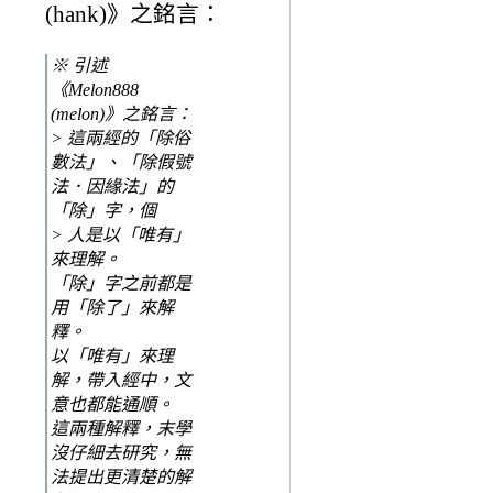
(hank)》之銘言：
※ 引述
《Melon888
(melon)》之銘言：
> 這兩經的「除俗
數法」、「除假號
法．因緣法」的
「除」字，個
> 人是以「唯有」
來理解。
「除」字之前都是
用「除了」來解
釋。
以「唯有」來理
解，帶入經中，文
意也都能通順。
這兩種解釋，末學
沒仔細去研究，無
法提出更清楚的解