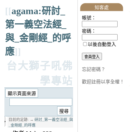
知客處
[[
agama:研討_
帳號：
第一義空法經_
密碼：
與_金剛經_的呼
以後自動登入
應
]]
台大獅子吼佛
忘記密碼？
學專站
歡迎註冊以享全權！
目前的足跡:
→
研討_第一義空法經_與
_金剛經_的呼應