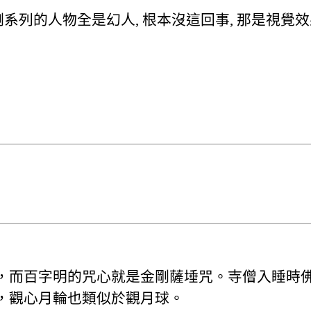
列的人物全是幻人, 根本沒這回事, 那是視覺效果
，而百字明的咒心就是金剛薩埵咒。寺僧入睡時
，觀心月輪也類似於觀月球。