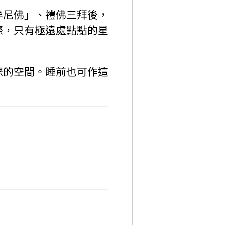
牟尼佛」、禮佛三拜後，
際，只有極遠處點點的星
際的空間。睡前也可作這