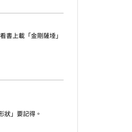
輩看書上載「金剛薩埵」
「形狀」要記得。