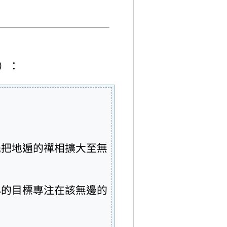
）：
先把地遍的禪相擴大至無
心的目標專注在該無邊的