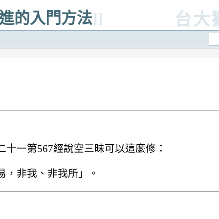
漸進的入門方法
]]
台大
十一第567經說空三昧可以這麼修：
易，非我、非我所」。