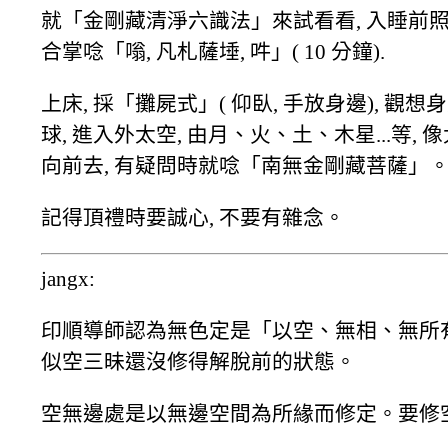
就「金剛藏清淨六識法」來試看看, 入睡前照例
合掌唸「嗡, 凡札薩埵, 吽」( 10 分鐘).
上床, 採「攤屍式」( 仰臥, 手放身邊), 
球, 進入外太空, 由月、火、土、木星...等
向前去, 有疑問時就唸「南無金剛藏菩薩」
記得頂禮時要誠心, 不要有雜念。
jangx:
印順導師認為無色定是「以空、無相、無所
似空三昧還沒修得解脫前的狀態。
空無邊處是以無邊空間為所緣而修定。要修