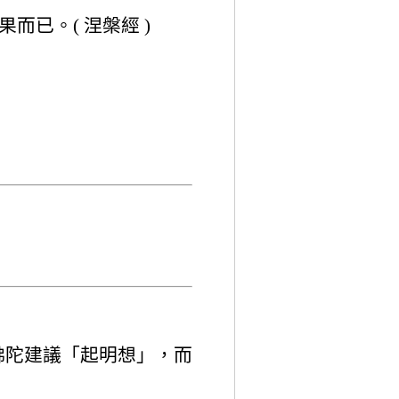
而已。( 涅槃經 )
佛陀建議「起明想」，而