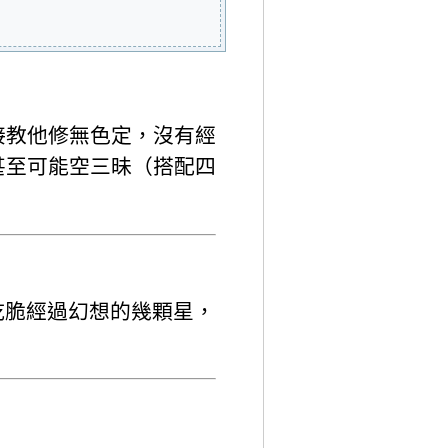
接教他修無色定，沒有經
甚至可能空三昧（搭配四
乾脆經過幻想的幾顆星，