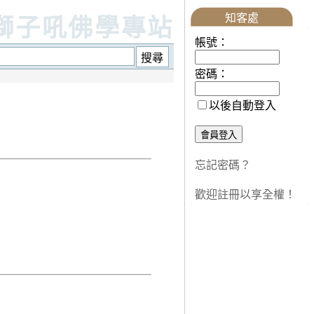
知客處
獅子吼佛學專站
帳號：
密碼：
以後自動登入
忘記密碼？
歡迎註冊以享全權！