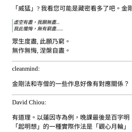
「威猛」? 我看您可能是藏密看多了吧。金剛系
虛空有盡，我願無盡...
我此懺悔，無有窮盡......
眾生度盡, 此願乃窮。
無作無悔, 涅槃自盡。
cleanmind:
金剛法和寺僧的一些作息好像有對應關係？
David Chiou:
有道理。以蓮因寺為例，晚課最後是百字明
「起明想」的一種實際作法是「觀心月輪」