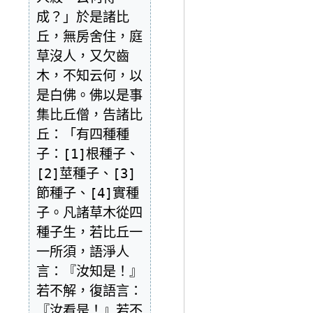
成？」於是諸比
丘，無房舍住，庭
草沒人，又欠齒
木，不知云何，以
是白佛。佛以是事
集比丘僧，告諸比
丘：「有四種種
子：[1]根種子、
[2]莖種子、[3]
節種子、[4]實種
子。凡諸草木從四
種子生，若比丘一
一所須，語淨人
言：『汝知是！』
若不解，復語言：
『汝看是！』若不