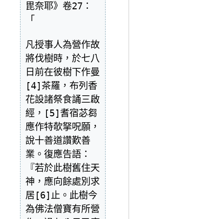
毘奈耶》卷27：
「

凡授事人為營作故
將伐樹時，於七八
日前在彼樹下作曼
[4]茶羅，布列香
花設諸祭食誦三啟
經，[5]耆宿苾芻
應作特欹拏呪願，
說十善道讚歎善
業。復應告語：
『若於此樹舊住天
神，應向餘處別求
居[6]止。此樹今
為佛法僧寶有所營