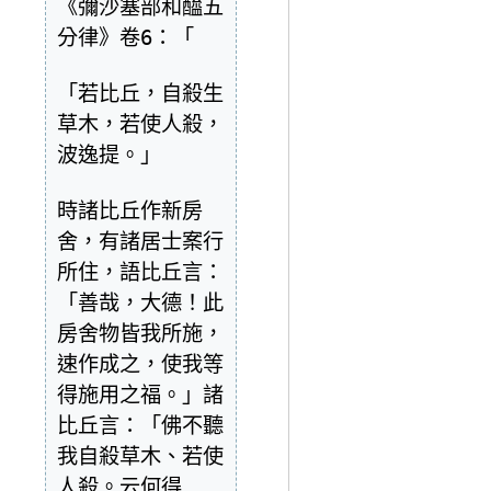
《彌沙塞部和醯五
分律》卷6：「

「若比丘，自殺生
草木，若使人殺，
波逸提。」

時諸比丘作新房
舍，有諸居士案行
所住，語比丘言：
「善哉，大德！此
房舍物皆我所施，
速作成之，使我等
得施用之福。」諸
比丘言：「佛不聽
我自殺草木、若使
人殺。云何得