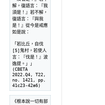
解，復語言：『我
須是！』若不解，
復語言：『與我
是！』從今是戒應
如是說：

「若比丘，自伐
[5]鬼村，若使人
言：『伐是！』波
逸提。」」
(CBETA 
2022.Q4, T22, 
no. 1421, pp. 
《根本說一切有部