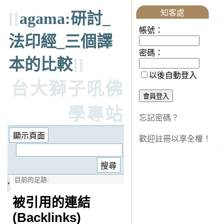
知客處
[[
agama:研討_
帳號：
法印經_三個譯
密碼：
本的比較
]]
以後自動登入
台大獅子吼佛
學專站
忘記密碼？
歡迎註冊以享全權！
目前的足跡:
被引用的連結
(Backlinks)