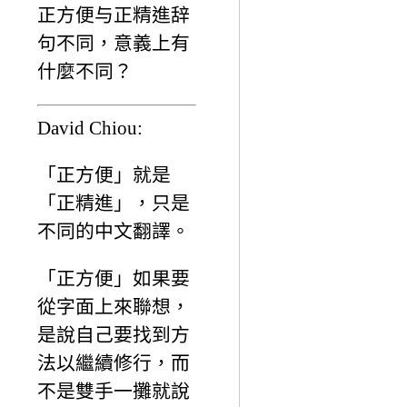
正方便与正精進辞
句不同，意義上有
什麼不同？
David Chiou:
「正方便」就是
「正精進」，只是
不同的中文翻譯。
「正方便」如果要
從字面上來聯想，
是說自己要找到方
法以繼續修行，而
不是雙手一攤就說