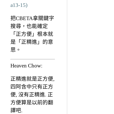
a13-15)
把CBETA拿關鍵字
搜尋，也能確定
「正方便」根本就
是「正精進」的意
思。
Heaven Chow:
正精進就是正方便,
四阿含中只有正方
便, 沒有正精進. 正
方便算是以前的翻
譯吧.