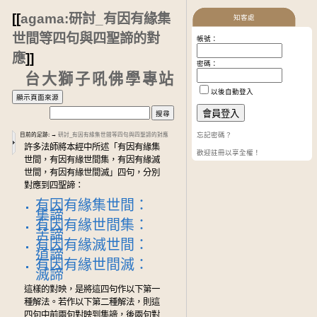
[[
agama:研討_有因有緣集
知客處
世間等四句與四聖諦的對
帳號：
應
]]
密碼：
台大獅子吼佛學專站
以後自動登入
忘記密碼？
目前的足跡:
→
研討_有因有緣集世間等四句與四聖諦的對應
許多法師將本經中所述「有因有緣集
歡迎註冊以享全權！
世間，有因有緣世間集，有因有緣滅
世間，有因有緣世間滅」四句，分別
對應到四聖諦：
有因有緣集世間：
集諦
有因有緣世間集：
苦諦
有因有緣滅世間：
道諦
有因有緣世間滅：
滅諦
這樣的對映，是將這四句作以下第一
種解法。若作以下第二種解法，則這
四句中前兩句對映到集諦，後兩句對