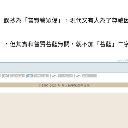
」誤抄為「普賢警眾偈」，現代又有人為了尊敬
」，但其實和普賢菩薩無關，就不加「菩薩」二
agama
© 1995-
2026
卍 台大獅子吼佛學專站