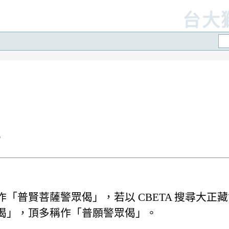
台大
?
「普賢菩薩警眾偈」，若以 CBETA 搜尋大正
偈」，頂多稱作「普願警眾偈」。