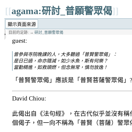
[[
agama:研討_普願警眾偈
]]
目前的足跡:
→
研討_普願警眾偈
guest:
曾參與寺院晚課的人，大多聽過「普賢警眾偈」：
是日已過，命亦隨減，如少水魚，斯有何樂？
當勤精進，如救頭燃，但念無常，慎勿放逸！
「普賢警眾偈」應該是「普賢菩薩警眾偈」
David Chiou:
此偈出自《法句經》，在古代似乎並沒有稱作
個偈子，但一向不稱為「普賢（菩薩）警眾