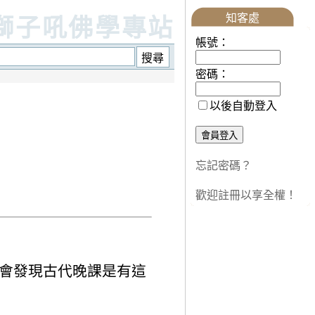
知客處
獅子吼佛學專站
帳號：
密碼：
以後自動登入
忘記密碼？
歡迎註冊以享全權！
藏會發現古代晚課是有這