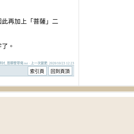
因此再加上「菩薩」二
字了。
/研討_普願警眾偈.txt · 上一次變更: 2020/10/23 12:23