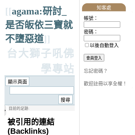
知客處
[[
agama:研討_
帳號：
是否皈依三寶就
密碼：
不墮惡道
]]
以後自動登入
台大獅子吼佛
學專站
忘記密碼？
歡迎註冊以享全權！
目前的足跡:
被引用的連結
(Backlinks)