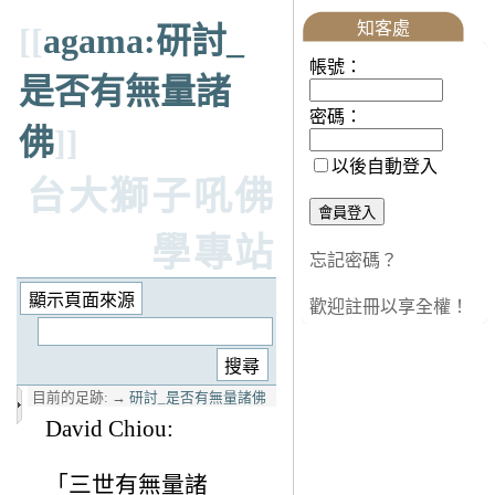
知客處
[[
agama:研討_
帳號：
是否有無量諸
密碼：
佛
]]
以後自動登入
台大獅子吼佛
學專站
忘記密碼？
歡迎註冊以享全權！
目前的足跡:
→
研討_是否有無量諸佛
David Chiou:
「三世有無量諸