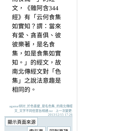
文，《雜阿含344
經》有「云何食集
如實知？謂：當來
有愛、貪喜俱、彼
彼樂著，是名食
集，如是食集如實
知。」的經文，故
南北傳經文對「色
集」之說法意趣是
相同的。
agama/研討_於色喜愛_是名色集_的南北傳經
文_文字不同但意旨相通.txt · 上一次變更:
2013/12/15 17:26