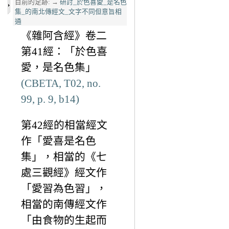
目前的足跡:
→
研討_於色喜愛_是名色
集_的南北傳經文_文字不同但意旨相
通
《雜阿含經》卷二
第41經：「於色喜
愛，是名色集」
(CBETA, T02, no.
99, p. 9, b14)
第42經的相當經文
作「愛喜是名色
集」，相當的《七
處三觀經》經文作
「愛習為色習」，
相當的南傳經文作
「由食物的生起而