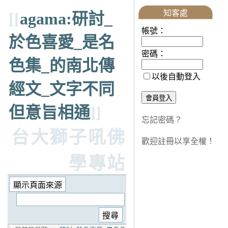
知客處
[[
agama:研討_
帳號：
於色喜愛_是名
密碼：
色集_的南北傳
以後自動登入
經文_文字不同
但意旨相通
]]
忘記密碼？
台大獅子吼佛
歡迎註冊以享全權！
學專站