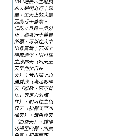
1042經表示生地獄
的人是因為行十惡
業，生天上的人是
因為行十善業。
佛陀並且進一步分
析：隨著行十善者
所願，可以在人中
出身富貴；若加上
持戒清淨，則可往
生欲界天（四天王
天至他化自在
天）；若再加上心
離愛欲（滿足初禪
天「離欲、惡不善
法」等定力的條
件），則可往生色
界天（初禪天至四
禪天）、無色界天
（四空天）、證得
初禪至四禪、四無
色定、初果至四