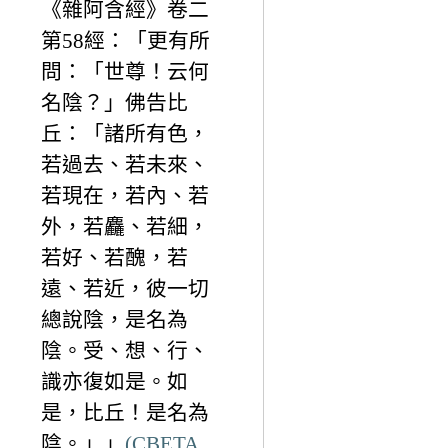
《雜阿含經》卷二
第58經：「更有所
問：「世尊！云何
名陰？」佛告比
丘：「諸所有色，
若過去、若未來、
若現在，若內、若
外，若麤、若細，
若好、若醜，若
遠、若近，彼一切
總說陰，是名為
陰。受、想、行、
識亦復如是。如
是，比丘！是名為
陰。」」
(CBETA,