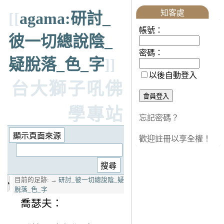
知客處
[[
agama:研討_
帳號：
彼一切總說陰_
密碼：
疑脫落_色_字
]]
以後自動登入
台大獅子吼佛
學專站
忘記密碼？
歡迎註冊以享全權！
目前的足跡:
→
研討_彼一切總說陰_疑
脫落_色_字
喬瑟夫：