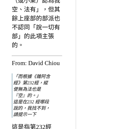
（或小乘）認為我
空、法有」，但其
餘上座部的部派也
不認同「說一切有
部」的此項主張
的。
From: David Chiou
「而根據《雜阿含
經》第232經，縱
使無為法也是
『空』的。」
這是在232 經哪段
說的，我找不到，
請提示一下
這是指第232經