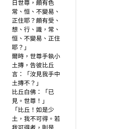
日世尊，頗有色
常、恒、不變易、
正住耶？頗有受、
想、行、識，常、
恒、不變易、正住
耶？」
爾時，世尊手執小
土摶，告彼比丘
言：「汝見我手中
土摶不？」
比丘白佛：「已
見。世尊！」
「比丘！如是少
土，我不可得。若
我可得者，則是