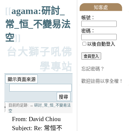
知客處
[[
agama:研討_
帳號：
常_恒_不變易法
密碼：
空
]]
以後自動登入
台大獅子吼佛
學專站
忘記密碼？
歡迎註冊以享全權！
目前的足跡:
→
研討_常_恒_不變易法
空
From: David Chiou
Subject: Re: 常恒不