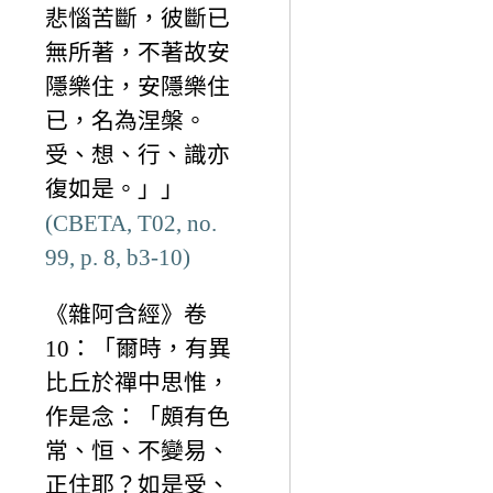
悲惱苦斷，彼斷已
無所著，不著故安
隱樂住，安隱樂住
已，名為涅槃。
受、想、行、識亦
復如是。」」
(CBETA, T02, no.
99, p. 8, b3-10)
《雜阿含經》卷
10：「爾時，有異
比丘於禪中思惟，
作是念：「頗有色
常、恒、不變易、
正住耶？如是受、