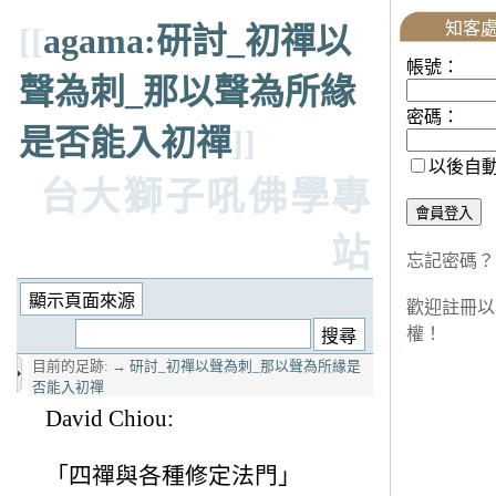
知客
[[
agama:研討_初禪以
帳號：
聲為刺_那以聲為所緣
密碼：
是否能入初禪
]]
以後自
台大獅子吼佛學專
站
忘記密碼？
歡迎註冊以
權！
目前的足跡:
→
研討_初禪以聲為刺_那以聲為所緣是
否能入初禪
David Chiou:
「四禪與各種修定法門」