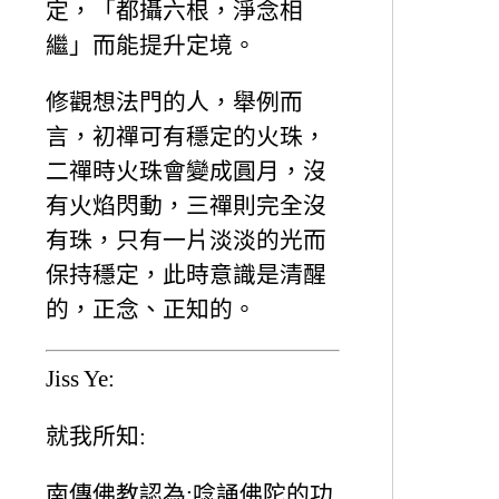
定，「都攝六根，淨念相
繼」而能提升定境。
修觀想法門的人，舉例而
言，初禪可有穩定的火珠，
二禪時火珠會變成圓月，沒
有火焰閃動，三禪則完全沒
有珠，只有一片淡淡的光而
保持穩定，此時意識是清醒
的，正念、正知的。
Jiss Ye:
就我所知:
南傳佛教認為:唸誦佛陀的功