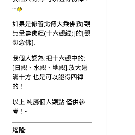
~
如果是修習北傳大乘佛教[觀
無量壽佛經(十六觀經)]的[觀
想念佛].
我個人認為:把十六觀中的:
[日觀、水觀、地觀].放大遍
滿十方.也是可以證得四禪
的！
以上.純屬個人觀點.僅供參
考！~
燿隆: