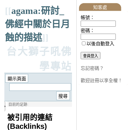
知客處
[[
agama:研討_
帳號：
佛經中關於日月
密碼：
蝕的描述
]]
以後自動登入
台大獅子吼佛
學專站
忘記密碼？
歡迎註冊以享全權！
目前的足跡:
被引用的連結
(Backlinks)