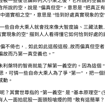
經被一些後世論師判入小乘之後，它所說的空義
說的空，說是 “偏真但空”，意思是 “把真正有的
“中道實相之空”，意思是 “恰到好處真實現象的空
子，一些自命大乘人就會找來像大智度論、三藏法數.
真實現象的空” 描到人人看得懂它如何恰到好處
不倚也，.. 如此如此這般這般..故而偏真但空
偏故而乃第一真空義也。”
槃特的智商就能了解第一義空的。因為這個 “第一
ne” 的意思，可憐一些自命大乘人為了爭 “第一” ，
感動。
？其實世尊指的 “第一義空” 是 “基本原理空” (
人一面拍屁股一面頭殼嗆煙的問 “敢有這簡單？