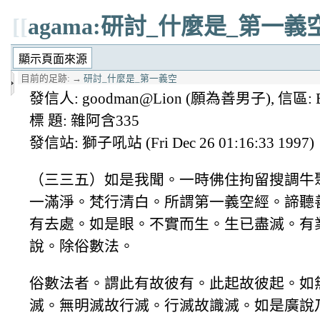
[[
agama:研討_什麼是_第一義
目前的足跡:
→
研討_什麼是_第一義空
發信人: goodman@Lion (願為善男子), 信區: B
標 題: 雜阿含335
發信站: 獅子吼站 (Fri Dec 26 01:16:33 1997)
（三三五）如是我聞。一時佛住拘留搜調牛
一滿淨。梵行清白。所謂第一義空經。諦聽
有去處。如是眼。不實而生。生已盡滅。有
說。除俗數法。
俗數法者。謂此有故彼有。此起故彼起。如
滅。無明滅故行滅。行滅故識滅。如是廣說