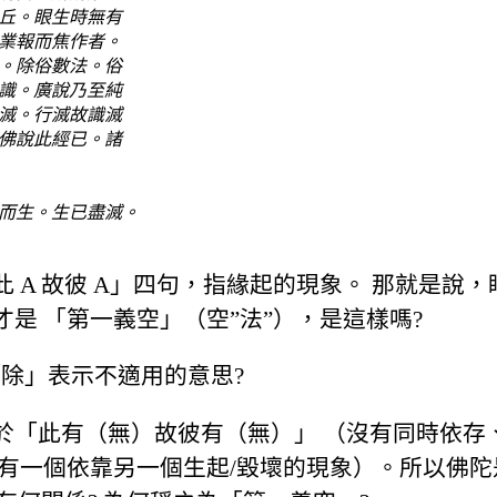
丘。眼生時無有
業報而焦作者。
。除俗數法。俗
識。廣說乃至純
滅。行滅故識滅
佛說此經已。諸
而生。生已盡滅。
 A 故彼 A」四句，指緣起的現象。 那就是說
是 「第一義空」（空”法”），是這樣嗎?
除」表示不適用的意思?
於「此有（無）故彼有（無）」 （沒有同時依存
沒有一個依靠另一個生起/毀壞的現象）。所以佛