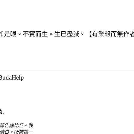
如是眼。不實而生。生已盡滅。【有業報而無作
udaHelp
及:
尊告諸比丘。我
清白。所謂第一