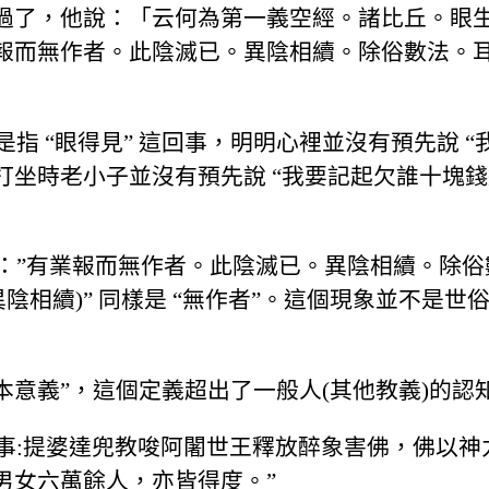
過了，他說：「云何為第一義空經。諸比丘。眼
報而無作者。此陰滅已。異陰相續。除俗數法。
指 “眼得見” 這回事，明明心裡並沒有預先說 “
坐時老小子並沒有預先說 “我要記起欠誰十塊錢
句：”有業報而無作者。此陰滅已。異陰相續。除俗
陰相續)” 同樣是 “無作者”。這個現象並不是世俗
基本意義”，這個定義超出了一般人(其他教義)的認
故事:提婆達兜教唆阿闍世王釋放醉象害佛，佛以
男女六萬餘人，亦皆得度。”