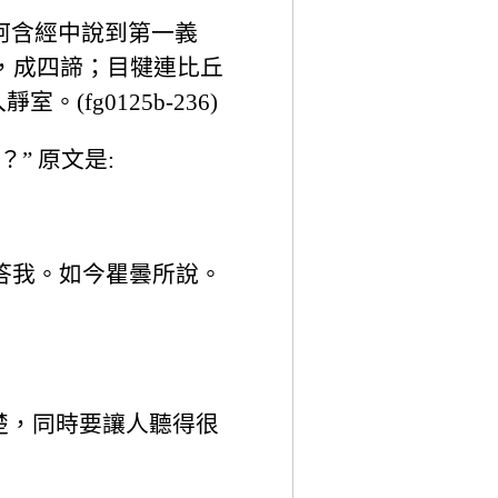
在阿含經中說到第一義
，成四諦；目犍連比丘
g0125b-236)
” 原文是:
答我。如今瞿曇所說。
楚，同時要讓人聽得很