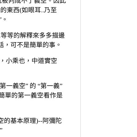
就被判成不了義空。因此
東西(如眼耳..乃至
”。
.等等的解釋來多多描邊
的話，可不是簡單的事。
者，小乘也，中道實空
義空” 的 “第一義”
把一個簡單的第一義空看作是
空的基本原理)--阿彌陀
”