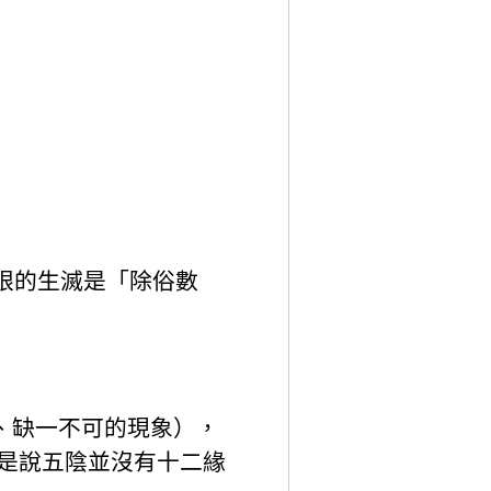
，眼的生滅是「除俗數
、缺一不可的現象），
陀是說五陰並沒有十二緣