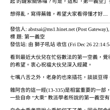
起 的鏈索關係囉 ? 可是，這和「第一義空」
想得亂，寫得蕪雜，希望大家看得懂才好....
發信人: abstsai@ms1.hinet.net (Post Gateway
標 題: 第一義空
發信站: 由 獅子吼站 收信 (Fri Dec 26 22:14:54
看到最近大伙兒在忙俗數法的第一空義，覺
的希望。衷心祝福大伙兒深入經藏。
七嘴八舌之外，老身的也來插花，談談豆得
雜阿含的這一經(13-335)是相當重要的
一些自命 “大乘” 教派學者所說的第一義