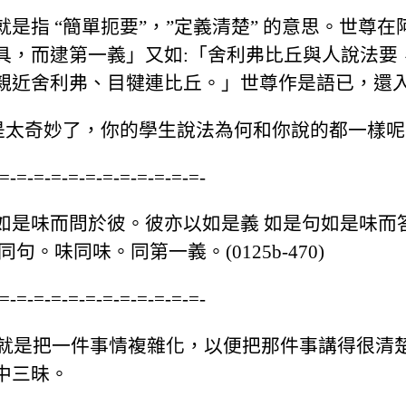
是指 “簡單扼要”，”定義清楚” 的意思。世尊
具，而逮第一義」又如:「舍利弗比丘與人說法要
利弗、目犍連比丘。」世尊作是語已，還入靜室。(f
是太奇妙了，你的學生說法為何和你說的都一樣呢？
=-=-=-=-=-=-=-=-=-=-=-=-
如是味而問於彼。彼亦以如是義 如是句如是味而
。味同味。同第一義。(0125b-470)
=-=-=-=-=-=-=-=-=-=-=-=-
能就是把一件事情複雜化，以便把那件事講得很清
中三昧。