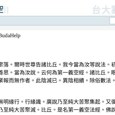
空
]]
台大
udaHelp
聚落。爾時世尊告諸比丘。我今當為汝等說法。
善思。當為汝說。云何為第一義空經。諸比丘。
業報而無作者。此陰滅已。異陰相續。除俗數法
無明緣行。行緣識。廣說乃至純大苦聚集起。又
乃至純大苦聚滅。比丘。是名第一義空法經。佛