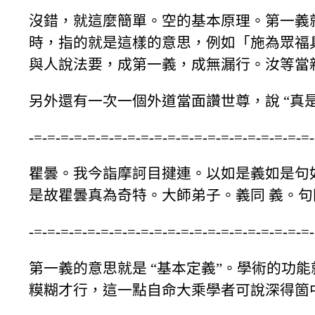
沒錯，就這麼簡單。空的基本原理。第一義就
時，指的就是這樣的意思，例如「施為眾福
與人說法要，成第一義，成無漏行。汝等當親近舍
另外還有一次一個外道當面讚世尊，說 “真
-=-=-=-=-=-=-=-=-=-=-=-=-=-=-=-=-=-=-=-=-=-
瞿曇。我今詣摩訶目揵連。以如是義如是句
是故瞿曇真為奇特。大師弟子。義同 義。句同句
-=-=-=-=-=-=-=-=-=-=-=-=-=-=-=-=-=-=-=-=-=-
第一義的意思就是 “基本定義”。學術的功
糢糊才行，這一點自命大乘學者可說深得箇