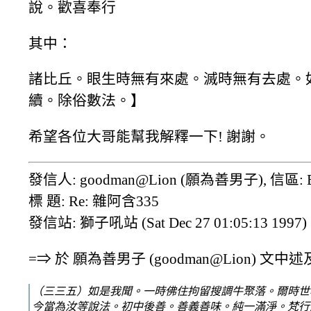
說。歡喜奉行
其中：
諸比丘。眼生時無有來處。滅時無有去處。
續。除俗數法。】
希望各位大哥能幫我解釋一下! 謝謝。
發信人: goodman@Lion (願為善男子), 信區: B
標 題: Re: 雜阿含335
發信站: 獅子吼站 (Sat Dec 27 01:05:13 1997)
=⇒ 於 願為善男子 (goodman@Lion) 文中述
（三三五）如是我聞。一時佛住拘留搜調牛聚落。爾時世
今當為汝等說法。初中後善。善義善味。純一滿淨。梵行