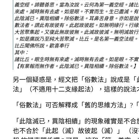
義空經。諦聽善思。當為汝說。云何為第一義空經。諸比
來處。滅時無有去處。如是眼。不實而生。生已盡滅。有
此陰滅已。異陰相續。除俗數法。耳鼻舌身意。亦如是說
數法者。謂此有故彼有。此起故彼起。如無明緣行。行緣
大苦聚集起。又復此無故彼無。此滅故彼滅。無明滅故行
。如是廣說乃至純大苦聚滅。比丘。是名第一義空法經。
比丘聞佛所說。歡喜奉行
其中：
諸比丘。眼生時無有來處。滅時無有去處。如是眼。不實
【有業報而無作者。此陰滅已。異陰相續。除俗數法。】
另一個疑惑是，經文把「俗數法」說成是「此
法」（不適用十二支緣起法），這樣的說法才
「俗數法」可否解釋成「舊的思維方法」?「
「此陰滅已，異陰相續」的現象確實是不合
也不合於「此起（滅）故彼起（滅）」 （