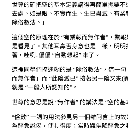
世尊的確把空的基本定義講得再簡單扼要不
去處。如是眼。不實而生。生已盡滅。有業
除俗數法。」
這個空的原理在於 “有業報而無作者”，業報是
是看見了。其他耳鼻舌身意也是一樣，明明打
著，哇咧..偏偏 “自動想起” 來了。
這裡同學們搞迷糊的是 “除俗數法”，這一
而無作者」而 “此陰滅已” 接著另一陰又來(異
就是 “一般人所認知的”。
世尊的意思是說 “無作者” 的講法是 “空的
“俗數” 一詞的用法參見另一個雜阿含上的
為醉象說偈，使其得度；當時觀佛降醉象之