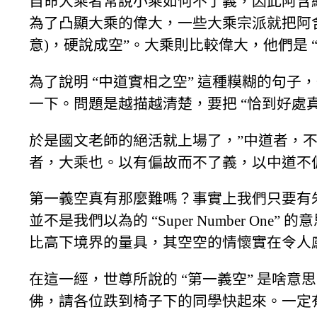
自命大乘者常說小乘如何不了義，因此阿含
為了凸顯大乘的偉大，一些大乘宗派就把阿含所
意)，硬說成空”。大乘則比較偉大，他們是 
為了說明 “中道實相之空” 這種糢糊的句
一下。問題是越描越清楚，要把 “恰到好處
於是國文老師的絕活就上場了，”中道者，不偏
者，大乘也。以有偏故而不了義，以中道不
第一義空真有那麼難嗎？事實上我們只要有朱利
並不是我們以為的 “Super Number O
比高下境界的量具，其空空的情懷實在令人
在這一經，世尊所說的 “第一義空” 是啥意思呢
佛，請各位跌到椅子下的同學快起來。一定有