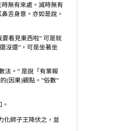
生時無有來處。滅時無有
耳鼻舌身意。亦如是說。
我要看見東西啦” 可是就
還沒還”，可是坐著坐
數法。” 是說「有業報
的(因果)觀點。”俗數”
知。
神力化師子王降伏之，並