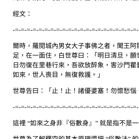
經文：
-=-=-=-=-=-=-=-=-=-=-=-=-=-=-=-=-=-=-=-=-=
爾時，羅閱城內男女大子事佛之者，聞王阿
足，在一面住，白世尊曰：「明日清旦，願
日勿復在里巷行來，吾欲放醉象，害沙門瞿
如來，世人喪目，無復救護。」
世尊告曰：「止！止！諸優婆塞！勿懷愁惱。
-=-=-=-=-=-=-=-=-=-=-=-=-=-=-=-=-=-=-=-=-=
這裡 “如來之身非『俗數身』” 就是指不是
世尊為了解釋空的基本原理還把 “俗數法” 