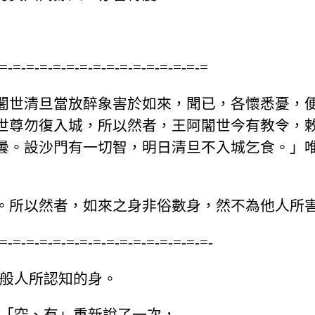
-=-=-=-=-=-=-=-=-=-=-=-=-=-=-=-=
闍世清旦當放醉象害於如來，聞已，各懷悉憂，
世尊勿復入城，所以然者，王阿闍世今有教令，
曇。設沙門有一切智，明日清旦不入城乞食。」
所以然者，如來之身非俗數身，然不為他人所害。
-=-=-=-=-=-=-=-=-=-=-=-=-=-=-=-=-
一般人所認知的身。
的「空、有」重新說了一次，