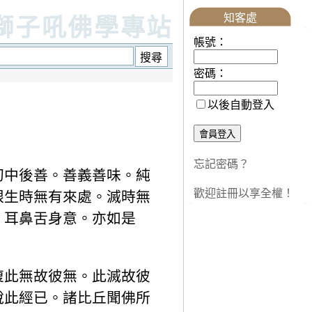
知客處
獅子吼佛學專站
帳號：
密碼：
以後自動登入
忘記密碼？
初中後善。善義善味。純
歡迎註冊以享全權！
眼生時無有來處。滅時無
。耳鼻舌身意。亦如是
復此無故彼無。此滅故彼
說此經已。諸比丘聞佛所