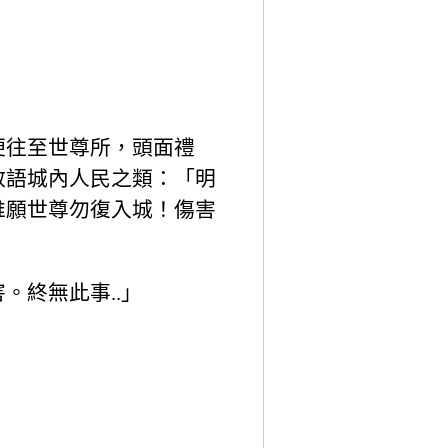
便往至世尊所，頭面禮
敕語城內人民之類：「明
唯願世尊勿復入城！傷害
終無此事..」