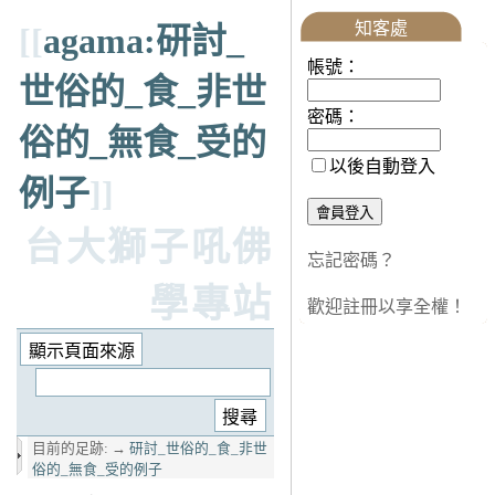
知客處
[[
agama:研討_
帳號：
世俗的_食_非世
密碼：
俗的_無食_受的
以後自動登入
例子
]]
台大獅子吼佛
忘記密碼？
學專站
歡迎註冊以享全權！
目前的足跡:
→
研討_世俗的_食_非世
俗的_無食_受的例子