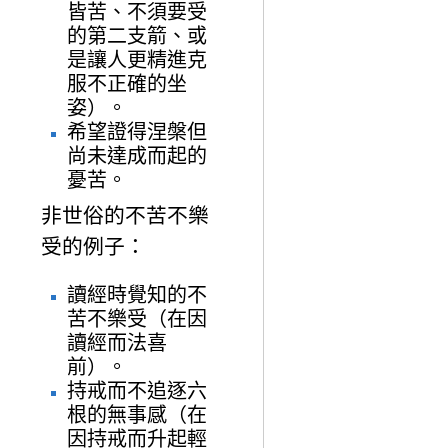
皆苦、不須要受
的第二支箭、或
是讓人更精進克
服不正確的坐
姿）。
希望證得涅槃但
尚未達成而起的
憂苦。
非世俗的不苦不樂
受的例子：
讀經時覺知的不
苦不樂受（在因
讀經而法喜
前）。
持戒而不追逐六
根的無事感（在
因持戒而升起輕