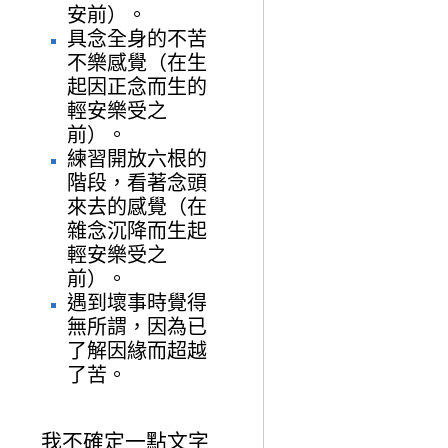
安前）。
具念全身的不苦
不樂感覺（在生
起因正念而生的
輕安樂受之
前）。
練習開放六根的
階段，看著念頭
來去的感覺（在
雜念沉降而生起
輕安樂受之
前）。
遇到壞事時覺得
無所謂，因為已
了解因緣而超越
了苦。
我不確定一點文字