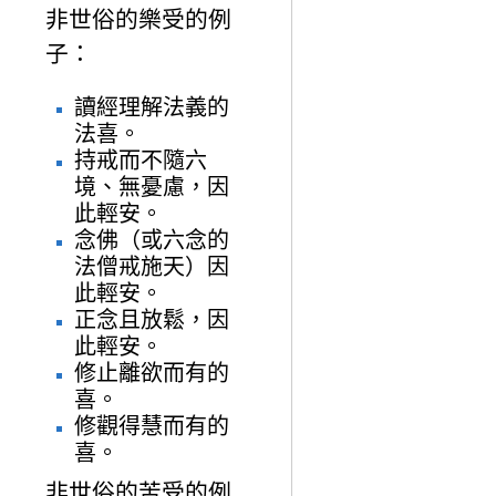
非世俗的樂受的例
子：
讀經理解法義的
法喜。
持戒而不隨六
境、無憂慮，因
此輕安。
念佛（或六念的
法僧戒施天）因
此輕安。
正念且放鬆，因
此輕安。
修止離欲而有的
喜。
修觀得慧而有的
喜。
非世俗的苦受的例