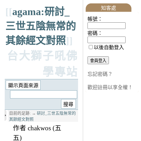
知客處
[[
agama:研討_
帳號：
三世五陰無常的
密碼：
其餘經文對照
]]
以後自動登入
台大獅子吼佛
學專站
忘記密碼？
歡迎註冊以享全權！
目前的足跡:
→
研討_三世五陰無常的
其餘經文對照
作者 chakwos (五
五)