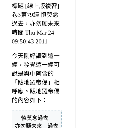
標題 [線上版複習]
卷3第79經 慎莫念
過去，亦勿願未來
時間 Thu Mar 24
09:50:43 2011
今天剛好讀到這一
經，發覺這一經可
說是與中阿含的
「跋地羅帝偈」相
呼應。跋地羅帝偈
的內容如下：
  慎莫念過去　
亦勿願未來　過去