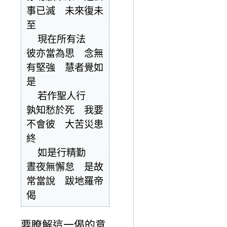
事已滅　未來復未
至

  現在所有法　
彼亦當為思　念無
有堅強　慧者覺如
是

  若作聖人行　
孰知愁於死　我要
不會彼　大苦災患
終

  如是行精勤　
晝夜無懈怠　是故
常當說　跋地羅帝
偈
要瞭解這一偈的意