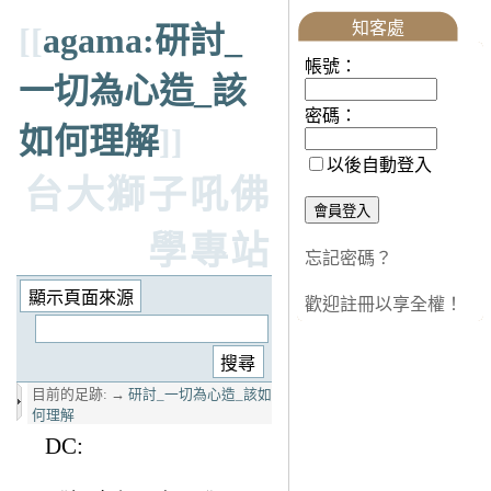
知客處
[[
agama:研討_
帳號：
一切為心造_該
密碼：
如何理解
]]
以後自動登入
台大獅子吼佛
學專站
忘記密碼？
歡迎註冊以享全權！
目前的足跡:
→
研討_一切為心造_該如
何理解
DC: