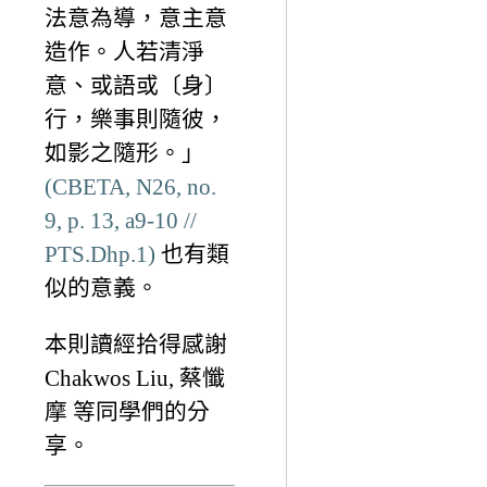
法意為導，意主意
造作。人若清淨
意、或語或〔身〕
行，樂事則隨彼，
如影之隨形。」
(CBETA, N26, no.
9, p. 13, a9-10 //
PTS.Dhp.1)
也有類
似的意義。
本則讀經拾得感謝
Chakwos Liu, 蔡懺
摩 等同學們的分
享。