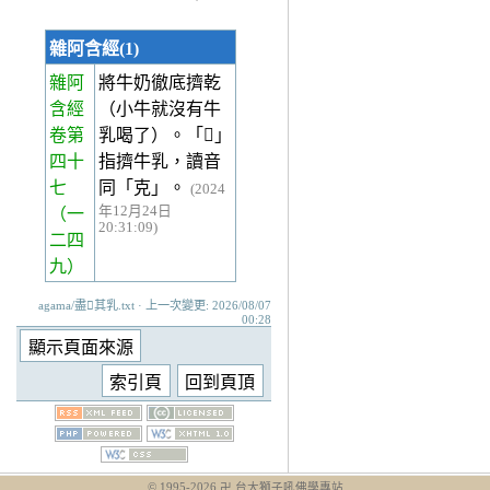
雜阿含經(1)
雜阿
將牛奶徹底擠乾
含經
（小牛就沒有牛
卷第
乳喝了）。「𤛓」
四十
指擠牛乳，讀音
七
同「克」。
(2024
年12月24日
（一
20:31:09)
二四
九）
agama/盡𤛓其乳.txt · 上一次變更: 2026/08/07
00:28
© 1995-
2026
卍 台大獅子吼佛學專站