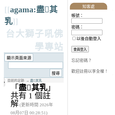
知客處
[[
agama:盡𤛓其
帳號：
乳
]]
密碼：
台大獅子吼佛
以後自動登入
學專站
忘記密碼？
歡迎註冊以享全權！
目前的足跡:
→
盡𤛓其乳
「
盡𤛓其乳
」
共有 1 個註
解
(更新時間 2026年
08月07日 00:28:51)