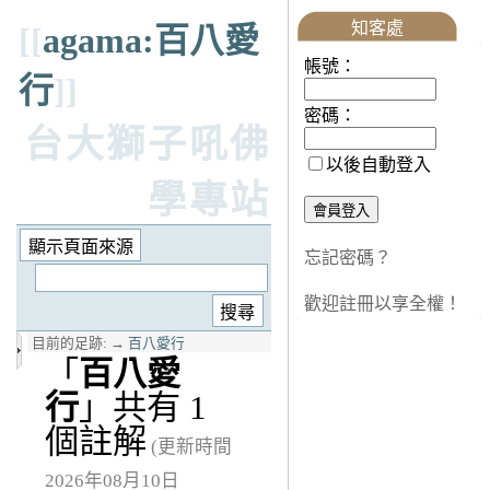
知客處
[[
agama:百八愛
帳號：
行
]]
密碼：
台大獅子吼佛
以後自動登入
學專站
忘記密碼？
歡迎註冊以享全權！
目前的足跡:
→
百八愛行
「
百八愛
行
」共有 1
個註解
(更新時間
2026年08月10日