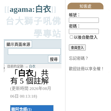
知客處
[[
agama:白衣
]]
帳號：
台大獅子吼佛
密碼：
學專站
以後自動登入
忘記密碼？
目前的足跡:
→
白衣
歡迎註冊以享全權！
「
白衣
」共
有 5 個註解
(更新時間 2026年08月
06日 00:13:18)
雜阿含經(1)