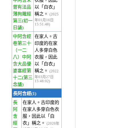
中阿含未
衣服，因此
曾有法品
以「白衣」
薄拘羅經
稱之。
(2025
年01月16日
第三(初一
15:51:48)
日誦)
中阿含經
在家人。古
卷第三十
印度的在家
（一二
人多穿白色
八）中阿
衣服，因此
含大品優
以「白衣」
婆塞經第
稱之。
(2022
年03月27日
十二(第三
15:48:02)
念誦)
長阿含經(1)
長
在家人。古印度的
阿
在家人多穿白色衣
含
服，因此以「白
經
衣」稱之。
(2026年