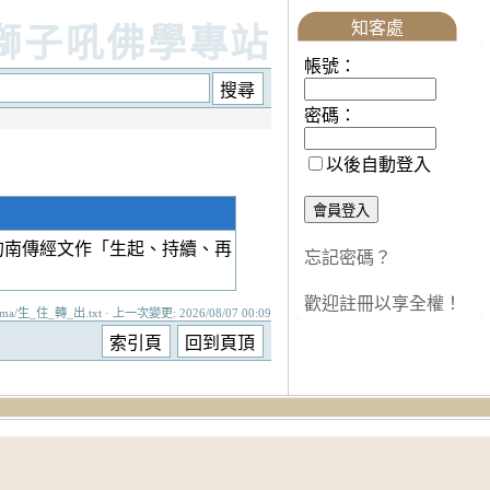
知客處
獅子吼佛學專站
帳號：
密碼：
以後自動登入
的南傳經文作「生起、持續、再
忘記密碼？
歡迎註冊以享全權！
ama/生_住_轉_出.txt · 上一次變更: 2026/08/07 00:09