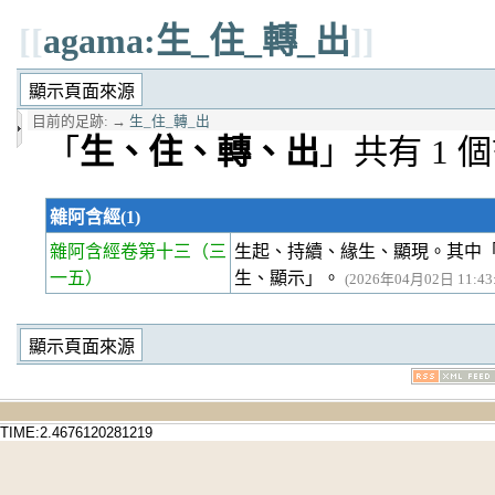
[[
agama:生_住_轉_出
]]
目前的足跡:
→
生_住_轉_出
「
生、住、轉、出
」共有 1 
雜阿含經(1)
雜阿含經卷第十三
（三
生起、持續、緣生、顯現。其中
一五）
生、顯示」。
(2026年04月02日 11:43:
TIME:2.4676120281219