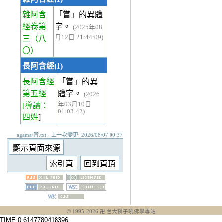
雜阿含
「嘗」的異體
經卷第
字。
(2025年08
月12日 21:44:09)
三
（八
〇）
長阿含經(1)
長阿含經
「嘗」的異
第五經
體字。
(2026
年03月10日
[導讀：
01:03:42)
四姓
]
agama/甞.txt · 上一次變更: 2026/08/07 00:37
© 1995-
2026
卍 台大獅子吼佛學專站
TIME:0.6147780418396