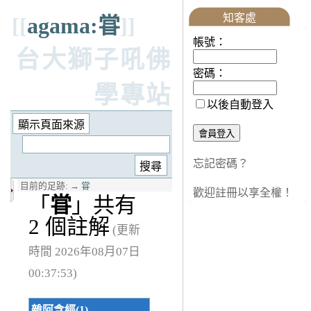
知客處
[[
agama:甞
]]
帳號：
台大獅子吼佛
密碼：
學專站
以後自動登入
忘記密碼？
目前的足跡:
→
甞
歡迎註冊以享全權！
「
甞
」共有
2 個註解
(更新
時間 2026年08月07日
00:37:53)
雜阿含經(1)