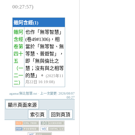
00:27:57)
雜阿含經(1)
雜阿
也作「無等智慧」
含經
(卷49#1306)，相
卷第
當於「無等智、無
四十
等慧、普遊智」，
五
即「無與倫比之
（一
慧；沒有與之相等
二一
的慧」。
(2025年11
月22日 16:19:08)
二）
agama/無比智慧.txt · 上一次變更: 2026/08/07
00:27