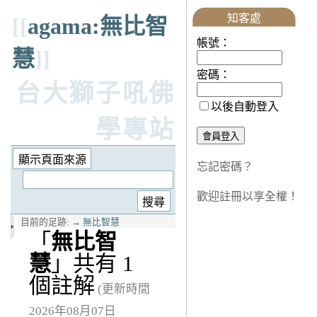
知客處
[[
agama:無比智
帳號：
慧
]]
密碼：
台大獅子吼佛
以後自動登入
學專站
忘記密碼？
歡迎註冊以享全權！
目前的足跡:
→
無比智慧
「
無比智
慧
」共有 1
個註解
(更新時間
2026年08月07日