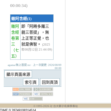
00:00:34)
雜阿含經(1)
雜阿
即「阿耨多羅三
含經
藐三菩提」，無
卷第
上正等正覺，也
三
就是佛智。
(2025
年08月12日 21:44:09)
（七
五）
agama/無上菩提.txt · 上一次變更: 2026/08/09
00:00
© 1995-
2026
卍 台大獅子吼佛學專站
TIME:0.28749108314514