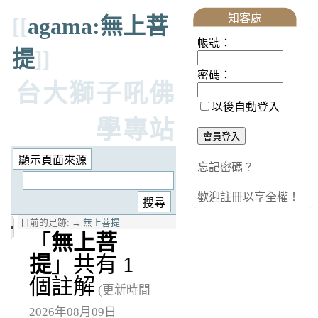
知客處
[[
agama:無上菩
帳號：
提
]]
密碼：
台大獅子吼佛
以後自動登入
學專站
忘記密碼？
歡迎註冊以享全權！
目前的足跡:
→
無上菩提
「
無上菩
提
」共有 1
個註解
(更新時間
2026年08月09日