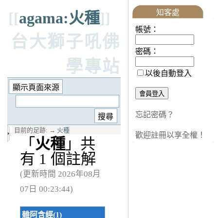
知客處
[[
agama:火種
]]
帳號：
台大獅子吼佛
密碼：
學專站
以後自動登入
忘記密碼？
目前的足跡:
→
火種
歡迎註冊以享全權！
「
火種
」共
有 1 個註解
(更新時間 2026年08月
07日 00:23:44)
雜阿含經(1)