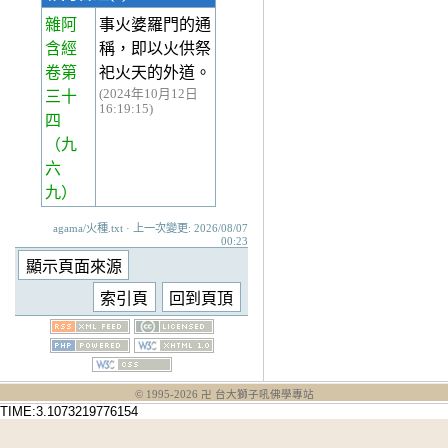
雜阿
事火婆羅門的通
含經
稱，即以火供祭
卷第
祀火天的外道。
(2024年10月12日
三十
16:19:15)
四
（九
六
九）
agama/火種.txt · 上一次變更: 2026/08/07
00:23
© 1995-
2026
卍 台大獅子吼佛學專站
TIME:3.1073219776154