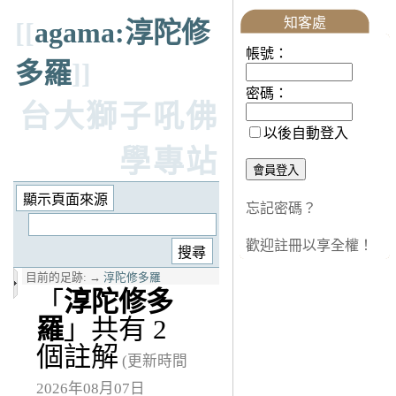
知客處
[[
agama:淳陀修
帳號：
多羅
]]
密碼：
台大獅子吼佛
以後自動登入
學專站
忘記密碼？
歡迎註冊以享全權！
目前的足跡:
→
淳陀修多羅
「
淳陀修多
羅
」共有 2
個註解
(更新時間
2026年08月07日