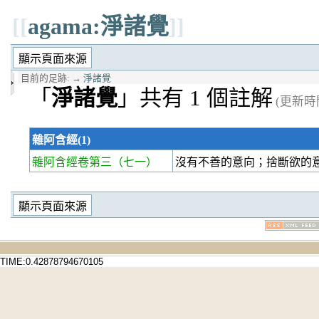
[[
agama:淨諸覺
]]
目前的足跡:
→
淨諸覺
「
淨諸覺
」共有 1 個註解
(更新時間 
雜阿含經(1)
雜阿含經卷第三
（七一）
沒有不善的意向；捨斷欲的
TIME:0.42878794670105