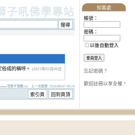
知客處
獅子吼佛學專站
帳號：
密碼：
以後自動登入
定俗成的稱呼。
(2025年05月09日
忘記密碼？
歡迎註冊以享全權！
gama/涅槃不墮數.txt · 上一次變更: 2026/08/07 00:24