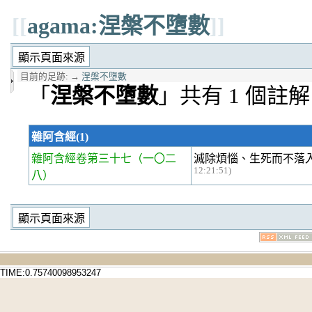
[[
agama:涅槃不墮數
]]
目前的足跡:
→
涅槃不墮數
「
涅槃不墮數
」共有 1 個註解
雜阿含經(1)
雜阿含經卷第三十七
（一〇二
滅除煩惱、生死而不落
12:21:51)
八）
TIME:0.75740098953247