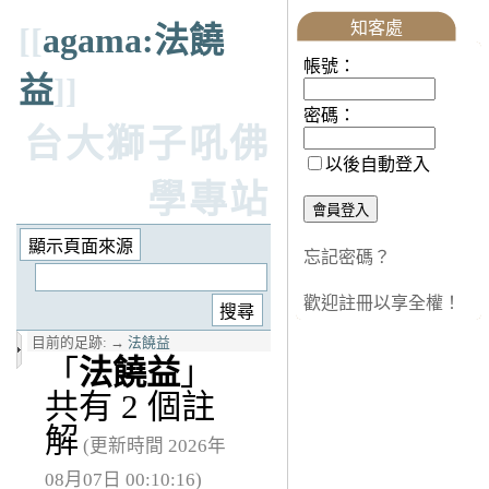
知客處
[[
agama:法饒
帳號：
益
]]
密碼：
台大獅子吼佛
以後自動登入
學專站
忘記密碼？
歡迎註冊以享全權！
目前的足跡:
→
法饒益
「
法饒益
」
共有 2 個註
解
(更新時間 2026年
08月07日 00:10:16)