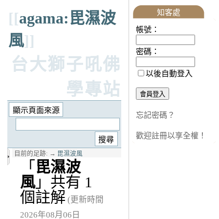
知客處
[[
agama:毘濕波
帳號：
風
]]
密碼：
台大獅子吼佛
以後自動登入
學專站
忘記密碼？
歡迎註冊以享全權！
目前的足跡:
→
毘濕波風
「
毘濕波
風
」共有 1
個註解
(更新時間
2026年08月06日