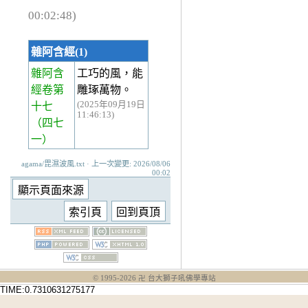
00:02:48)
雜阿含經(1)
雜阿含
工巧的風，能
經卷第
雕琢萬物。
(2025年09月19日
十七
11:46:13)
（四七
一）
agama/毘濕波風.txt · 上一次變更: 2026/08/06
00:02
© 1995-
2026
卍 台大獅子吼佛學專站
TIME:0.7310631275177