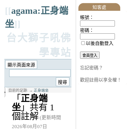
知客處
[[
agama:正身端
帳號：
坐
]]
密碼：
台大獅子吼佛
以後自動登入
學專站
忘記密碼？
歡迎註冊以享全權！
目前的足跡:
→
正身端坐
「
正身端
坐
」共有 1
個註解
(更新時間
2026年08月07日