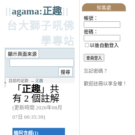
知客處
[[
agama:正趣
]]
帳號：
台大獅子吼佛
密碼：
學專站
以後自動登入
忘記密碼？
目前的足跡:
→
正趣
歡迎註冊以享全權！
「
正趣
」共
有 2 個註解
(更新時間 2026年08月
07日 00:35:39)
雜阿含經(1)