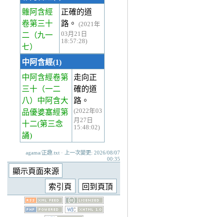
雜阿含經
正確的道
卷第三十
路。
(2021年
03月21日
二
（九一
18:57:28)
七）
中阿含經(1)
中阿含經卷第
走向正
三十
（一二
確的道
八）中阿含大
路。
(2022年03
品優婆塞經第
月27日
十二(第三念
15:48:02)
誦)
agama/正趣.txt · 上一次變更: 2026/08/07
00:35