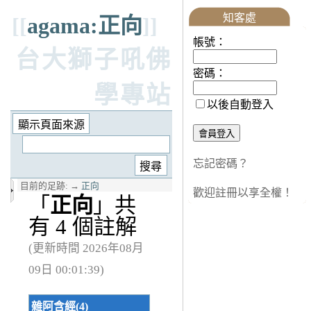
知客處
[[
agama:正向
]]
帳號：
台大獅子吼佛
密碼：
學專站
以後自動登入
忘記密碼？
目前的足跡:
→
正向
歡迎註冊以享全權！
「
正向
」共
有 4 個註解
(更新時間 2026年08月
09日 00:01:39)
雜阿含經(4)