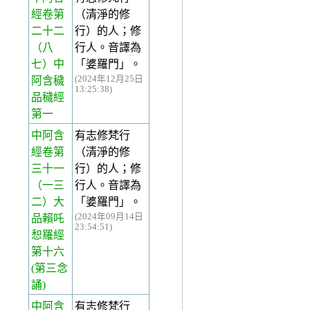
經卷第
（清淨的修
二十二
行）的人；修
（八
行人。音譯為
七）中
「婆羅門」。
(2024年12月25日
阿含穢
13:25:38)
品穢經
第一
中阿含
有志修梵行
經卷第
（清淨的修
三十一
行）的人；修
（一三
行人。音譯為
二）大
「婆羅門」。
(2024年09月14日
品賴吒
23:54:51)
惒羅經
第十六
(第三念
誦)
中阿含
有志修梵行