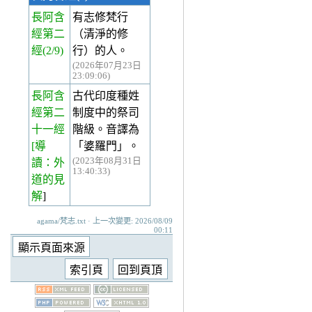
長阿含
有志修梵行
經第二
（清淨的修
經
(2/9)
行）的人。
(2026年07月23日
23:09:06)
長阿含
古代印度種姓
經第二
制度中的祭司
十一經
階級。音譯為
[導
「婆羅門」。
(2023年08月31日
讀：外
13:40:33)
道的見
解
]
agama/梵志.txt · 上一次變更: 2026/08/09
00:11