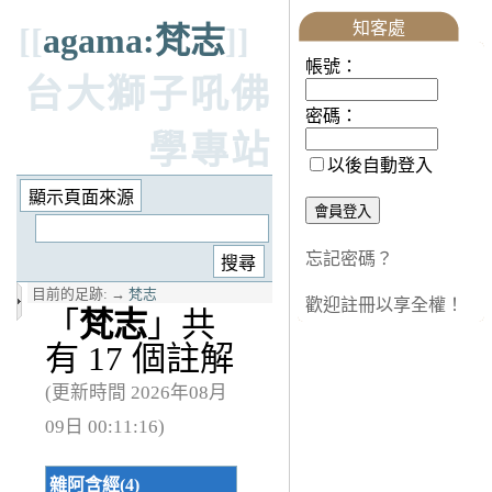
知客處
[[
agama:梵志
]]
帳號：
台大獅子吼佛
密碼：
學專站
以後自動登入
忘記密碼？
目前的足跡:
→
梵志
歡迎註冊以享全權！
「
梵志
」共
有 17 個註解
(更新時間 2026年08月
09日 00:11:16)
雜阿含經(4)