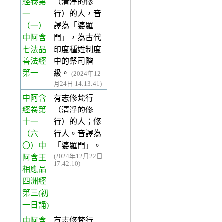
經卷第
（清淨的修
一
行）的人，音
（一）
譯為「婆羅
中阿含
門」，為古代
七法品
印度種姓制度
善法經
中的祭司階
第一
級。
(2024年12
月24日 14:13:41)
中阿含
有志修梵行
經卷第
（清淨的修
十一
行）的人；修
（六
行人。音譯為
〇）中
「婆羅門」。
(2024年12月22日
阿含王
17:42:10)
相應品
四洲經
第三(初
一日誦)
中阿含
有志修梵行