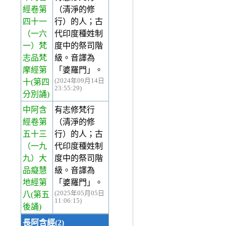
經卷第
（清淨的修
四十一
行）的人；古
（一六
代印度種姓制
一）梵
度中的祭司階
志品梵
級。音譯為
摩經第
「婆羅門」。
(2024年09月14日
十(第四
23:55:29)
分別誦)
中阿含
有志修梵行
經卷第
（清淨的修
五十三
行）的人；古
（一九
代印度種姓制
九）大
度中的祭司階
品癡慧
級。音譯為
地經第
「婆羅門」。
(2025年05月05日
八(第五
11:06:15)
後誦)
長阿含經(2)