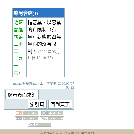
雜阿含經(1)
雜阿
指惡業，以惡業
含經
的有限制（有
卷第
量）對應於四無
三十
量心的沒有限
二
制。
(2021年03月
14日 12:40:27)
（九
一
六）
agama/有量業.txt · 上一次變更: 2026/08/07
00:22
© 1995-
2026
卍 台大獅子吼佛學專站