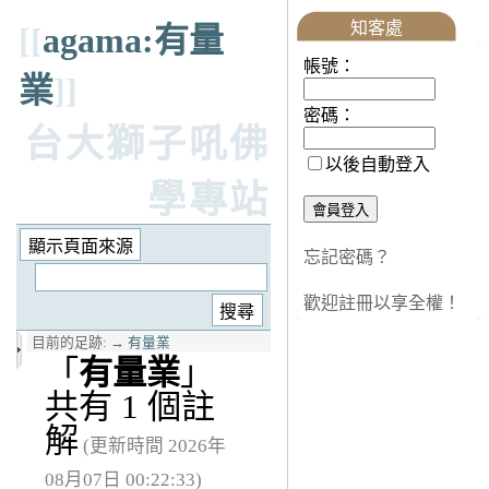
知客處
[[
agama:有量
帳號：
業
]]
密碼：
台大獅子吼佛
以後自動登入
學專站
忘記密碼？
歡迎註冊以享全權！
目前的足跡:
→
有量業
「
有量業
」
共有 1 個註
解
(更新時間 2026年
08月07日 00:22:33)