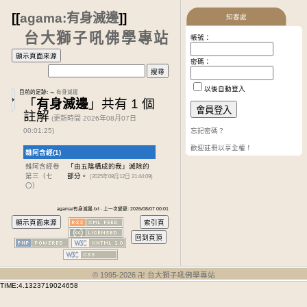
[[
agama:有身滅邊
]]
知客處
台大獅子吼佛學專站
帳號：
密碼：
以後自動登入
目前的足跡:
→
有身滅邊
「
有身滅邊
」共有 1 個
註解
(更新時間 2026年08月07日
00:01:25)
忘記密碼？
歡迎註冊以享全權！
雜阿含經(1)
雜阿含經卷
「由五陰構成的我」滅除的
第三
（七
部分。
(2025年08月12日 21:44:09)
〇）
agama/有身滅邊.txt · 上一次變更: 2026/08/07 00:01
© 1995-
2026
卍 台大獅子吼佛學專站
TIME:4.1323719024658